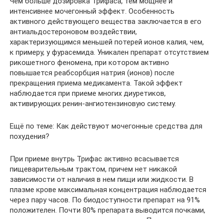
Чем больше дозировка Трифаса, тем мощнее и
интенсивнее мочегонный эффект. Особенность
активного действующего вещества заключается в его
антиальдостероновом воздействии,
характеризующимся меньшей потерей ионов калия, чем,
к примеру, у фурасемида. Уникален препарат отсутствием
рикошетного феномена, при котором активно
повышается реабсорбция натрия (ионов) после
прекращения приема медикамента. Такой эффект
наблюдается при приеме многих диуретиков,
активирующих ренин-ангиотензиновую систему.
Ещё по теме: Как действуют мочегонные средства для
похудения?
При приеме внутрь Трифас активно всасывается
пищеварительным трактом, причем нет никакой
зависимости от наличия в нем пищи или жидкости. В
плазме крове максимальная концентрация наблюдается
через пару часов. По биодоступности препарат на 91%
положителен. Почти 80% препарата выводится почками,