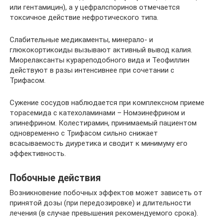
или гентамицин), а у цефралспоринов отмечается
токсичное действие нефротического типа.
Слабительные медикаменты, минерало- и
глюкокортикоиды вызывают активный вывод калия.
Миорелаксанты курареподобного вида и Теофиллин
действуют в разы интенсивнее при сочетании с
Трифасом.
Сужение сосудов наблюдается при комплексном приеме
торасемида с катехоламинами – Номэинефрином и
эпинефрином. Колестирамин, принимаемый пациентом
одновременно с Трифасом сильно снижает
всасываемость диуретика и сводит к минимуму его
эффективность.
Побочные действия
Возникновение побочных эффектов может зависеть от
принятой дозы (при передозировке) и длительности
лечения (в случае превышения рекомендуемого срока).