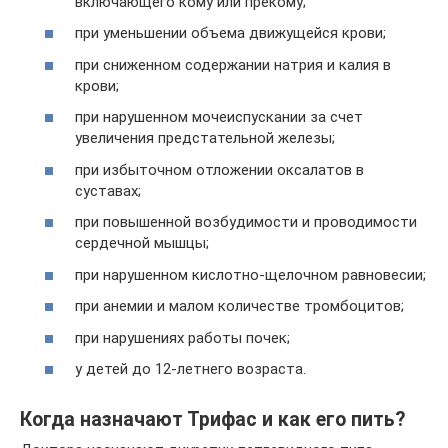
включающего кому или прекому;
при уменьшении объема движущейся крови;
при сниженном содержании натрия и калия в
крови;
при нарушенном мочеиспускании за счет
увеличения предстательной железы;
при избыточном отложении оксалатов в
суставах;
при повышенной возбудимости и проводимости
сердечной мышцы;
при нарушенном кислотно-щелочном равновесии;
при анемии и малом количестве тромбоцитов;
при нарушениях работы почек;
у детей до 12-летнего возраста.
Когда назначают Трифас и как его пить?