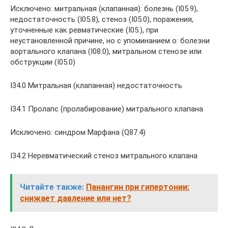
Исключено: митральная (клапанная): болезнь (I05.9),
недостаточность (I05.8), стеноз (I05.0), поражения,
уточненные как ревматические (I05.), при
неустановленной причине, но с упоминанием о: болезни
аортального клапана (I08.0), митральном стенозе или
обструкции (I05.0)
I34.0 Митральная (клапанная) недостаточность
I34.1 Пролапс (пролабирование) митрального клапана
Исключено: синдром Марфана (Q87.4)
I34.2 Неревматический стеноз митрального клапана
Читайте также:
Панангин при гипертонии:
снижает давление или нет?