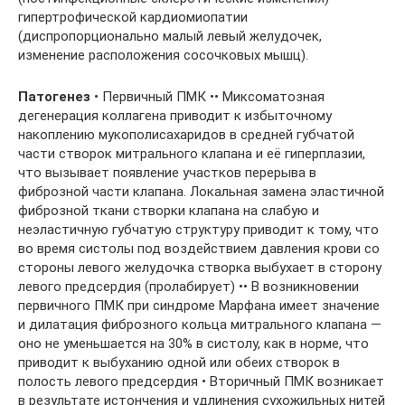
гипертрофической кардиомиопатии
(диспропорционально малый левый желудочек,
изменение расположения сосочковых мышц).
Патогенез
• Первичный ПМК •• Миксоматозная
дегенерация коллагена приводит к избыточному
накоплению мукополисахаридов в средней губчатой
части створок митрального клапана и её гиперплазии,
что вызывает появление участков перерыва в
фиброзной части клапана. Локальная замена эластичной
фиброзной ткани створки клапана на слабую и
неэластичную губчатую структуру приводит к тому, что
во время систолы под воздействием давления крови со
стороны левого желудочка створка выбухает в сторону
левого предсердия (пролабирует) •• В возникновении
первичного ПМК при синдроме Марфана имеет значение
и дилатация фиброзного кольца митрального клапана —
оно не уменьшается на 30% в систолу, как в норме, что
приводит к выбуханию одной или обеих створок в
полость левого предсердия • Вторичный ПМК возникает
в результате истончения и удлинения сухожильных нитей