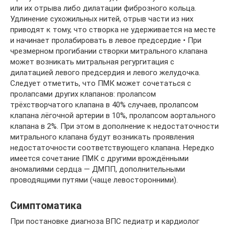
или их отрыва либо дилатации фиброзного кольца.
Удлинение сухожильных нитей, отрыв части из них
приводят к тому, что створка не удерживается на месте
и начинает пролабировать в левое предсердие • При
чрезмерном прогибании створки митрального клапана
может возникать митральная регургитация с
дилатацией левого предсердия и левого желудочка.
Следует отметить, что ПМК может сочетаться с
пролапсами других клапанов: пролапсом
трёхстворчатого клапана в 40% случаев, пролапсом
клапана лёгочной артерии в 10%, пролапсом аортального
клапана в 2%. При этом в дополнение к недостаточности
митрального клапана будут возникать проявления
недостаточности соответствующего клапана. Нередко
имеется сочетание ПМК с другими врождёнными
аномалиями сердца — ДМПП, дополнительными
проводящими путями (чаще левосторонними).
Симптоматика
При постановке диагноза ВПС педиатр и кардиолог