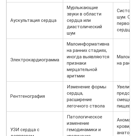
Мурлыкающие
Систоли
звуки в области
шум. Осл
Аускультация сердца
сердца или
первого 
диастолический
сердца.
шум
Малоинформативна
на ранних стадиях,
иногда выявляются
Малоинф
Электрокардиограмма
признаки
на ранни
мерцательной
аритмии
Изменение формы
Увеличен
сердца,
предсер
Рентгенография
расширение
смещени
легочного ствола
пищевод
Патологическое
Аномаль
изменение
крови, и
УЗИ сердца с
гемодинамики и
анатоми
допплером
увеличение