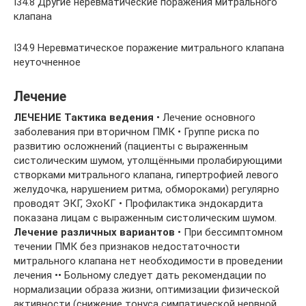
I34.8 Другие неревматические поражения митрального
клапана
I34.9 Неревматическое поражение митрального клапана
неуточненное
Лечение
ЛЕЧЕНИЕ
Тактика ведения
• Лечение основного
заболевания при вторичном ПМК • Группе риска по
развитию осложнений (пациенты с выраженным
систолическим шумом, утолщёнными пролабирующими
створками митрального клапана, гипертрофией левого
желудочка, нарушением ритма, обмороками) регулярно
проводят ЭКГ, ЭхоКГ • Профилактика эндокардита
показана лицам с выраженным систолическим шумом.
Лечение различных вариантов
• При бессимптомном
течении ПМК без признаков недостаточности
митрального клапана нет необходимости в проведении
лечения •• Больному следует дать рекомендации по
нормализации образа жизни, оптимизации физической
активности (снижение тонуса симпатической нервной