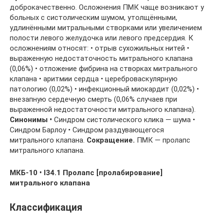
доброкачественно. Осложнения ПМК чаще возникают у
больных с систолическим шумом, утолщёнными,
удлинёнными митральными створками или увеличением
полости левого желудочка или левого предсердия. К
осложнениям относят: • отрыв сухожильных нитей •
выраженную недостаточность митрального клапана
(0,06%) • отложение фибрина на створках митрального
клапана • аритмии сердца • цереброваскулярную
патологию (0,02%) • инфекционный миокардит (0,02%) •
внезапную сердечную смерть (0,06% случаев при
выраженной недостаточности митрального клапана).
Синонимы •
Синдром систолического клика — шума •
Синдром Барлоу • Синдром раздувающегося
митрального клапана.
Сокращение.
ПМК — пролапс
митрального клапана.
МКБ-10 • I34.1 Пролапс [пролабирование]
митрального клапана
Классификация