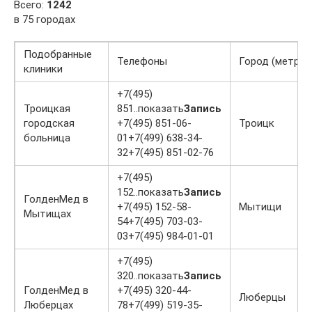
Всего:
1242
в 75 городах
Подобранные
Телефоны
Город (метро)
клиники
+7(495)
Троицкая
851..показать
Запись
городская
+7(495) 851-06-
Троицк
больница
01+7(499) 638-34-
32+7(495) 851-02-76
+7(495)
152..показать
Запись
ГолденМед в
+7(495) 152-58-
Мытищи
Мытищах
54+7(495) 703-03-
03+7(495) 984-01-01
+7(495)
320..показать
Запись
ГолденМед в
+7(495) 320-44-
Люберцы
Люберцах
78+7(499) 519-35-