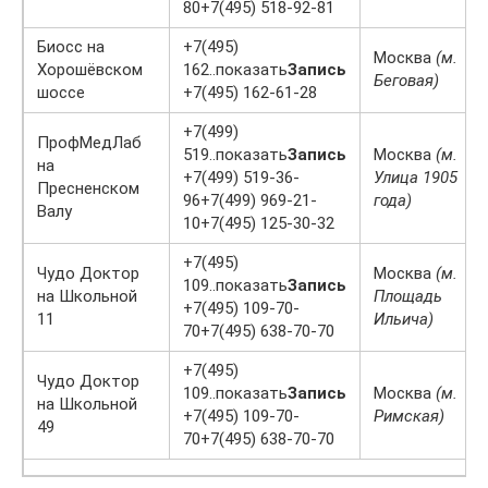
80+7(495) 518-92-81
Биосс на
+7(495)
Москва
(м.
Хорошёвском
162..показать
Запись
Беговая)
шоссе
+7(495) 162-61-28
+7(499)
ПрофМедЛаб
519..показать
Запись
Москва
(м.
на
+7(499) 519-36-
Улица 1905
Пресненском
96+7(499) 969-21-
года)
Валу
10+7(495) 125-30-32
+7(495)
Чудо Доктор
Москва
(м.
109..показать
Запись
на Школьной
Площадь
+7(495) 109-70-
11
Ильича)
70+7(495) 638-70-70
+7(495)
Чудо Доктор
109..показать
Запись
Москва
(м.
на Школьной
+7(495) 109-70-
Римская)
49
70+7(495) 638-70-70