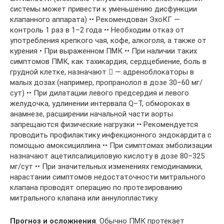
системы может привести к уменьшению дисфункции
клапанного аппарата) •• Рекомендован ЭхоКГ —
контроль 1 раз в 1–2 года •• Необходим отказ от
употребления крепкого чая, кофе, алкоголя, а также от
курения • При выраженном ПМК •• При наличии таких
симптомов ПМК, как тахикардия, сердцебиение, боль в
грудной клетке, назначают  — адреноблокаторы в
малых дозах (например, пропранолол в дозе 30–60 мг/
сут) •• При дилатации левого предсердия и левого
желудочка, удлинении интервала Q–T, обмороках в
анамнезе, расширении начальной части аорты
запрещаются физические нагрузки •• Рекомендуется
проводить профилактику инфекционного эндокардита с
помощью амоксициллина •• При симптомах эмболизации
назначают ацетилсалициловую кислоту в дозе 80–325
мг/сут •• При значительных изменениях гемодинамики,
нарастании симптомов недостаточности митрального
клапана проводят операцию по протезированию
митрального клапана или аннулопластику.
Прогноз и осложнения
. Обычно ПМК протекает