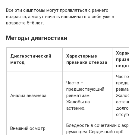
Все эти симптомы могут проявляться с раннего
возраста, а могут начать напоминать о себе уже в
возрасте 5–6 лет.
Методы диагностики
Характ
Диагностический
Характерные
признак
метод
признаки стеноза
недост
Часто –
Часто –
предшес
предшествующий
ревмати
Анализ анамнеза
ревматизм.
Жалобы 
Жалобы на
астению
астению.
долгое 
отсутств
Бледность в сочетании с акроц
Внешний осмотр
румянцем. Сердечный горб.