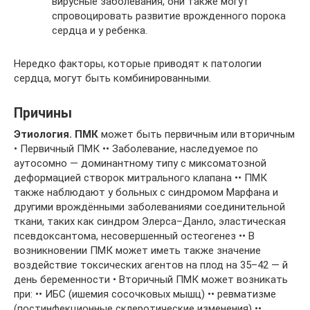
вирусные заболевания, они также могут
спровоцировать развитие врожденного порока
сердца и у ребенка.
Нередко факторы, которые приводят к патологии
сердца, могут быть комбинированными.
Причины
Этиология. ПМК
может быть первичным или вторичным
• Первичный ПМК •• Заболевание, наследуемое по
аутосомно — доминантному типу с миксоматозной
деформацией створок митрального клапана •• ПМК
также наблюдают у больных с синдромом Марфана и
другими врождёнными заболеваниями соединительной
ткани, таких как синдром Элерса–Данло, эластическая
псевдоксантома, несовершенный остеогенез •• В
возникновении ПМК может иметь также значение
воздействие токсических агентов на плод на 35–42 — й
день беременности • Вторичный ПМК может возникать
при: •• ИБС (ишемия сосочковых мышц) •• ревматизме
(постинфекционные склеротические изменения) ••