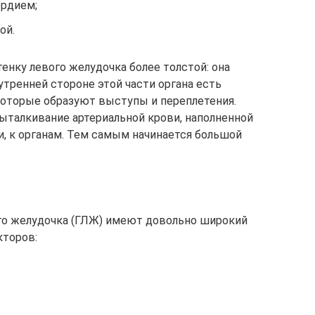
ердием;
ой.
ку левого желудочка более толстой: она
утренней стороне этой части органа есть
которые образуют выступы и переплетения.
выталкивание артериальной крови, наполненной
, к органам. Тем самым начинается большой
го желудочка (ГЛЖ) имеют довольно широкий
кторов: