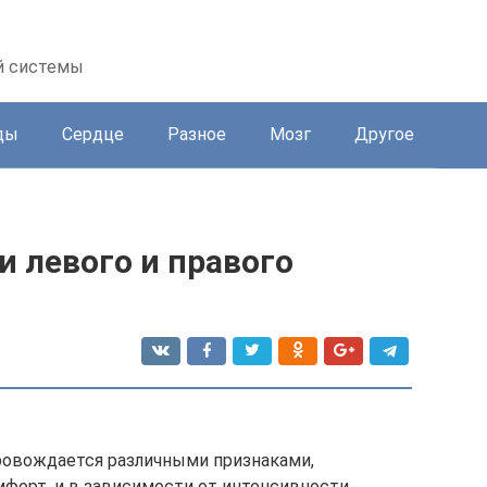
й системы
ды
Сердце
Разное
Мозг
Другое
 левого и правого
ровождается различными признаками,
орт, и в зависимости от интенсивности