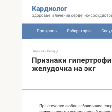
Перейти
Кардиолог
к
контенту
Здоровье и лечение сердечно-сосудисто
Про кровь
Лаборатория
Сосу
Главная
»
Сердце
Признаки гипертрофии
желудочка на экг
Практически любое заболевание соп
причиняющими определенный дискомф