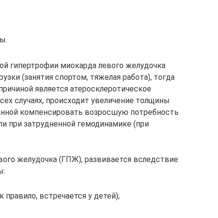
ы.
ой гипертрофии миокарда левого желудочка
узки (занятия спортом, тяжелая работа), тогда
 причиной является атеросклеротическое
сех случаях, происходит увеличение толщины
анной компенсировать возросшую потребность
или при затрудненной гемодинамике (при
авого желудочка (ГПЖ), развивается вследствие
ы:
 правило, встречается у детей);