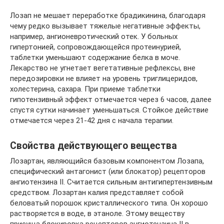
Лозап не мешает переработке брадикинина, благодаря
чему редко вызывает тяжелые негативные эффекты,
например, ангионевротический отек. У больных
гипертонией, сопровождающейся протеинурией,
таблетки уменьшают содержание белка в моче.
Лекарство не угнетает вегетативные рефлексы, вне
передозировки не влияет на уровень триглицеридов,
холестерина, сахара. При приеме таблетки
гипотензивный эффект отмечается через 6 часов, далее
спустя сутки начинает уменьшаться. Стойкое действие
отмечается через 21-42 дня с начала терапии.
Свойства действующего вещества
Лозартан, являющийся базовым компонентом Лозапа,
специфический антагонист (или блокатор) рецепторов
ангиотензина II. Считается сильным антигипертензивным
средством. Лозартан калия представляет собой
беловатый порошок кристаллического типа. Он хорошо
растворяется в воде, в этаноле. Этому веществу
присуща блокировка рецепторов ангиотензина II в