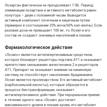
Лозартан фактически не преодолевает ГЭБ. Период
элиминации лозартана и активного метаболита равен
полутора – двум с половиной часам. Выводится
активный компонент почечным и кишечным путем
(примерно в соотношении 35% моча/60% кал-желчь). Если
разовая доза не превышает 100 мг, то Лозап и его
состав не создают значимых накоплений в плазме.
Фармакологическое действие
«Лозап»» является антигипертензивным средством,
которое блокирует рецепторы подтипа АТ1 и оказывает
препятствие связыванию ангиотензина 2 и рецепторов
АТ1, Препарат не оказывает влияние на кининовую
систему, не способствует накоплению брадикинина.
Лозап является пролекарством. Его активный метаболит
(карбоксильной кислоты), которые образуется в
процессе биотрансформации, оказывает
антигипертензивное действие. При пероральном приеме
в течение одного часа «Лозап» достигает
максимального уровня в плазме крови, его метаболит