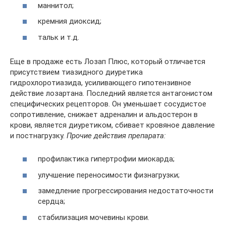
маннитол;
кремния диоксид;
тальк и т.д.
Еще в продаже есть Лозап Плюс, который отличается
присутствием тиазидного диуретика
гидрохлоротиазида, усиливающего гипотензивное
действие лозартана. Последний является антагонистом
специфических рецепторов. Он уменьшает сосудистое
сопротивление, снижает адреналин и альдостерон в
крови, является диуретиком, сбивает кровяное давление
и постнагрузку.
Прочие действия препарата:
профилактика гипертрофии миокарда;
улучшение переносимости физнагрузки;
замедление прогрессирования недостаточности
сердца;
стабилизация мочевины крови.