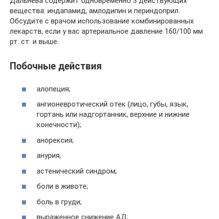
Дальнева содержит одновременно 3 действующих
вещества: индапамид, амлодипин и периндоприл.
Обсудите с врачом использование комбинированных
лекарств, если у вас артериальное давление 160/100 мм
рт. ст. и выше.
Побочные действия
алопеция;
ангионевротический отек (лицо, губы, язык,
гортань или надгортанник, верхние и нижние
конечности);
анорексия;
анурия;
астенический синдром;
боли в животе;
боль в груди;
выраженное снижение АД;