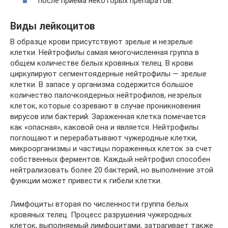
после приема некоторых препаратов.
Виды лейкоцитов
В образце крови присутствуют зрелые и незрелые
клетки. Нейтрофилы самая многочисленная группа в
общем количестве белых кровяных телец. В крови
циркулируют сегментоядерные нейтрофилы — зрелые
клетки. В запасе у организма содержится большое
количество палочкоядерных нейтрофилов, незрелых
клеток, которые созревают в случае проникновения
вирусов или бактерий. Зараженная клетка помечается
как «опасная», каковой она и является. Нейтрофилы
поглощают и перерабатывают чужеродные клетки,
микроорганизмы и частицы пораженных клеток за счет
собственных ферментов. Каждый нейтрофил способен
нейтрализовать более 20 бактерий, но выполнение этой
функции может привести к гибели клетки.
Лимфоциты вторая по численности группа белых
кровяных телец. Процесс разрушения чужеродных
клеток, выполняемый лимфоцитами, затрагивает также