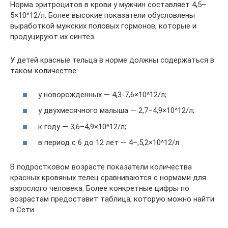
Норма эритроцитов в крови у мужчин составляет 4,5–
5×10^12/л. Более высокие показатели обусловлены
выработкой мужских половых гормонов, которые и
продуцируют их синтез.
У детей красные тельца в норме должны содержаться в
таком количестве:
у новорожденных — 4,3-7,6×10^12/л;
у двухмесячного малыша — 2,7–4,9×10^12/л;
к году — 3,6–4,9×10^12/л;
в период с 6 до 12 лет — 4–,5,2×10^12/л.
В подростковом возрасте показатели количества
красных кровяных телец сравниваются с нормами для
взрослого человека. Более конкретные цифры по
возрастам предоставит таблица, которую можно найти
в Сети.