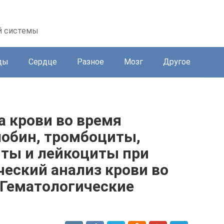
й системы
ды
Сердце
Разное
Мозг
Другое
а крови во время
лобин, тромбоциты,
иты и лейкоциты при
еский анализ крови во
 Гематологические