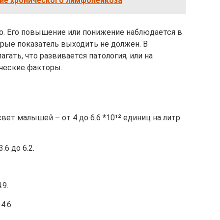
ие хронического лимфолейкоза
о. Его повышение или понижение наблюдается в
торые показатель выходить не должен. В
гать, что развивается патология, или на
ческие факторы.
вет малышей – от 4 до 6.6 *10¹² единиц на литр
.6 до 6.2.
.9.
4.6.