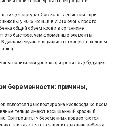
 числе и понижению уровня эритроцитов.
не так уж и редко. Согласно статистике, при
нижены у 40 % женщин! И это очень просто
бенка общий объем крови в организме
ает это быстрее, чем форменные элементы
. В данном случае специалисты говорят о ложном
телец.
ичины понижения уровня эритроцитов у будущих
.
и беременности: причины,
ов является транспортировка кислорода ко всем
Кровяные тельца имеют насыщенный красный
ина. Эритроциты у беременных подвергаются
нию, так как от этого зависит дыхание ребенка