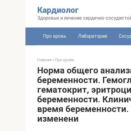
Перейти
Кардиолог
к
контенту
Здоровье и лечение сердечно-сосудисто
Про кровь
Лаборатория
Сосу
Главная
»
Про кровь
Норма общего анализ
беременности. Гемог
гематокрит, эритроц
беременности. Клинич
время беременности.
изменени