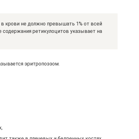
в крови не должно превышать 1% от всей
е содержания ретикулоцитов указывает на
азывается эритропоэзом.
,
дит также в плечевых и бедренных костях.