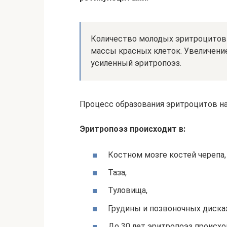
Количество молодых эритроцитов 
массы красных клеток. Увеличени
усиленный эритропоэз.
Процесс образования эритроцитов н
Эритропоэз происходит в:
Костном мозге костей черепа,
Таза,
Туловища,
Грудины и позвоночных дисках
До 30 лет эритропоэз происхо