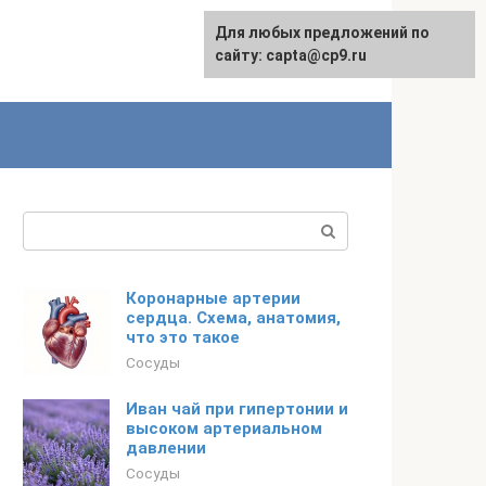
Для любых предложений по
сайту: capta@cp9.ru
Поиск:
Коронарные артерии
сердца. Схема, анатомия,
что это такое
Сосуды
Иван чай при гипертонии и
высоком артериальном
давлении
Сосуды