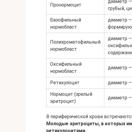
диаметр —
Пронормоцит
грубый, ц
Базофильный
диаметр —
нормобласт
формируют
диаметр —
Полихроматофильный
оксифильн
нормобласт
содержани
Оксифильный
диаметр —
нормобласт
Ретикулоцит
диаметр —
Нормоцит (зрелый
диаметр — 
эритроцит)
В периферической крови встречаются 
Молодые эритроциты, в которых им
ретикулоцитами.