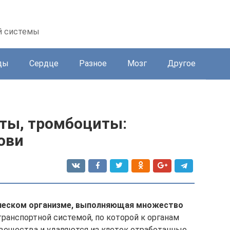
й системы
ды
Сердце
Разное
Мозг
Другое
ты, тромбоциты:
ови
еческом организме, выполняющая множество
ранспортной системой, по которой к органам
вещества и удаляются из клеток отработанные