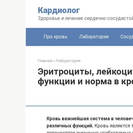
Перейти
Кардиолог
к
контенту
Здоровье и лечение сердечно-сосудисто
Про кровь
Лаборатория
Сосу
Главная
»
Лаборатория
Эритроциты, лейкоци
функции и норма в кр
Кровь важнейшая система в челов
различных функций.
Кровь является т
переносятся жизненно необходимые 