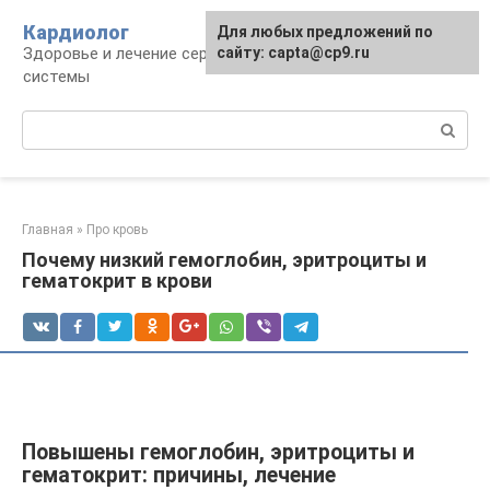
Перейти
Кардиолог
Для любых предложений по
к
Здоровье и лечение сердечно-сосудистой
сайту: capta@cp9.ru
контенту
системы
Поиск:
Главная
»
Про кровь
Почему низкий гемоглобин, эритроциты и
гематокрит в крови
Повышены гемоглобин, эритроциты и
гематокрит: причины, лечение