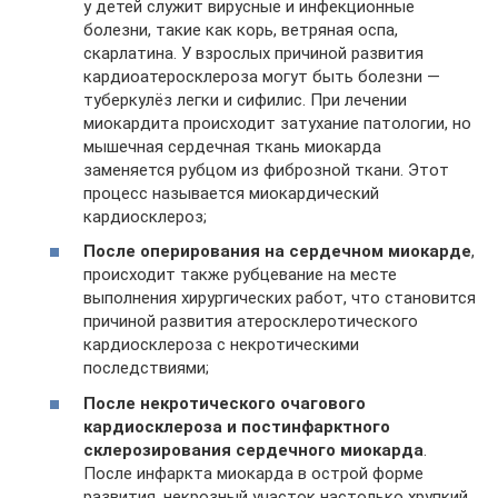
у детей служит вирусные и инфекционные
болезни, такие как корь, ветряная оспа,
скарлатина. У взрослых причиной развития
кардиоатеросклероза могут быть болезни —
туберкулёз легки и сифилис. При лечении
миокардита происходит затухание патологии, но
мышечная сердечная ткань миокарда
заменяется рубцом из фиброзной ткани. Этот
процесс называется миокардический
кардиосклероз;
После оперирования на сердечном миокарде
,
происходит также рубцевание на месте
выполнения хирургических работ, что становится
причиной развития атеросклеротического
кардиосклероза с некротическими
последствиями;
После некротического очагового
кардиосклероза и постинфарктного
склерозирования сердечного миокарда
.
После инфаркта миокарда в острой форме
развития, некрозный участок настолько хрупкий