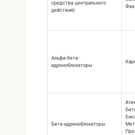
средства центрального
Физ
действия)
Альфа-бета-
Кар
адреноблокаторы
Ате
Бет
Бис
Бета-адреноблокаторы
Мет
Про