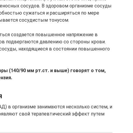
веносных сосудов. В здоровом организме сосуды
собностью сужаться и расширяться по мере
зывается сосудистым тонусом.
ться создается повышенное напряжение в
ов подвергаются давлению со стороны крови.
 сосуды, находящиеся в состоянии повышенного
ы (140/90 мм рт.ст. и выше) говорят о том,
нзия.
я
АД) в организме занимаются несколько систем, и
роявляют свой терапевтический эффект путем
.