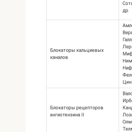
Сот
др.
Амл
Вер
Гал
Лер
Блокаторы кальциевых
Миф
каналов
Ним
Ниф
Фел
Цин
Валс
Ирб
Блокаторы рецепторов
Кан
ангиотензина II
Лоз
Олм
Тел