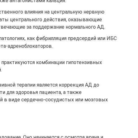
кже антагонистами кальция.
твенного влияния на центральную нервную
раты центрального действия, оказывающие
твечающие за поддержание нормального АД.
патологиях, как фибрилляция предсердий или ИБС
та-адреноблокаторов.
о практикуются комбинации гипотензивных
.
ивной терапии является коррекция АД до
и для здоровья пациента, а также
 в виде сердечно-сосудистых или мозговых
дование. Оно начинается с осмотра врача и