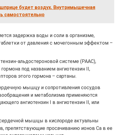
 шприце будет воздух. Внутримышечная
ть самостоятельно
яется задержка воды и соли в организме,
таблетки от давления с мочегонным эффектом –
отензин-альдостероновой системе (РААС),
ормона под названием ангиотензин II,
пторов этого гормона – сартаны.
сердечную мышцу и сопротивления сосудов
овообращения и метаболизма применяются
ющего ангиотензин I в ангиотензин II, или
 сердечной мышцы в кислороде актуальны
в, препятствующие просачиванию ионов Ca в ее