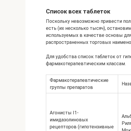
Список всех таблеток
Поскольку невозможно привести полн
есть (их несколько тысяч), останов
используемых в качестве основы для
распространенных торговых наимено
Для удобства список таблеток от гип
фармакотерапевтическим классам.
Фармакотерапевтические
Наз
группы препаратов
Агонисты I1-
Аль
имидазолиновых
Рил
рецепторов (гипотензивные
Мок