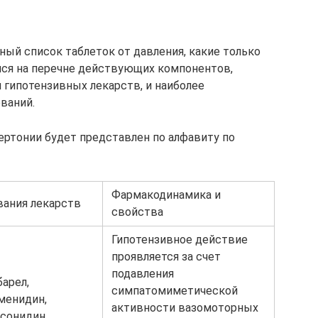
ый список таблеток от давления, какие только
имся на перечне действующих компонентов,
 гипотензивных лекарств, и наиболее
ваний.
ертонии будет представлен по алфавиту по
Фармакодинамика и
вания лекарств
свойства
Гипотензивное действие
проявляется за счет
подавления
барел,
симпатомиметической
менидин,
активности вазомоторных
сонидин,