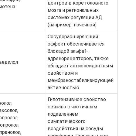
центров в коре головного
иотенз
мозга и региональных
системах регуляции АД
(например, почечной).
Сосудорасширяющий
эффект обеспечивается
блокадой альфа1-
адренорецепторов, также
ведилол
обладает антиоксидантным
свойством и
мембраностабилизирующей
активностью.
Гипотензивное свойство
нолол,
связано с частичным
аксолол,
подавлением
опролол,
симпатического
опролол,
воздействия на сосуды
пранолол,
периферии. Показаны при