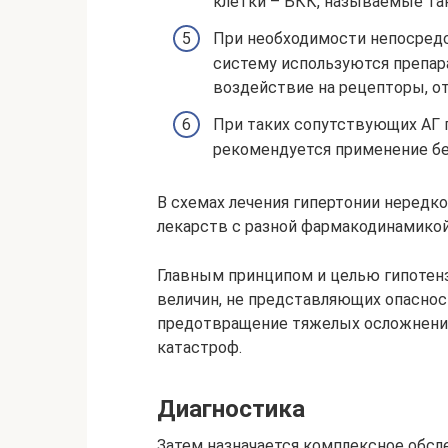
клетки – БКК, называемые та
При необходимости непосредс
систему используются препа
воздействие на рецепторы, о
При таких сопутствующих АГ 
рекомендуется применение бе
В схемах лечения гипертонии нередк
лекарств с разной фармакодинамикой
Главным принципом и целью гипотенз
величин, не представляющих опасност
предотвращение тяжелых осложнений
катастроф.
Диагностика
Затем назначается комплексное обсле