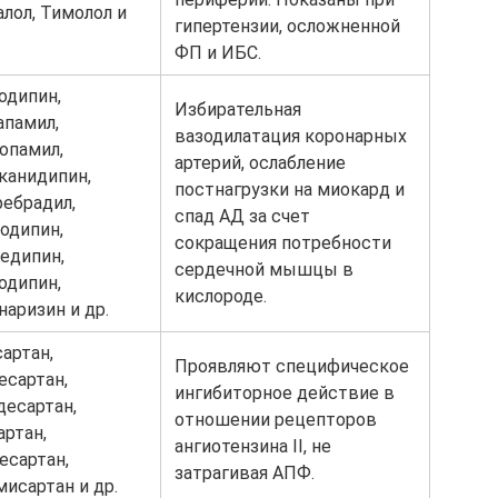
алол, Тимолол и
гипертензии, осложненной
ФП и ИБС.
одипин,
Избирательная
апамил,
вазодилатация коронарных
лопамил,
артерий, ослабление
канидипин,
постнагрузки на миокард и
ебрадил,
спад АД за счет
одипин,
сокращения потребности
едипин,
сердечной мышцы в
одипин,
кислороде.
наризин и др.
артан,
Проявляют специфическое
есартан,
ингибиторное действие в
десартан,
отношении рецепторов
артан,
ангиотензина II, не
есартан,
затрагивая АПФ.
мисартан и др.