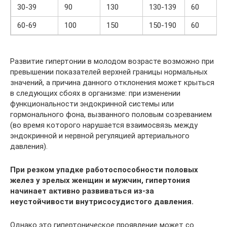
30-39
90
130
130-139
60
60-69
100
150
150-190
60
Развитие гипертонии в молодом возрасте возможно при
превышении показателей верхней границы нормальных
значений, а причина данного отклонения может крыться
в следующих сбоях в организме: при изменении
функциональности эндокринной системы или
гормонального фона, вызванного половым созреванием
(во время которого нарушается взаимосвязь между
эндокринной и нервной регуляцией артериального
давления).
При резком упадке работоспособности половых
желез у зрелых женщин и мужчин, гипертония
начинает активно развиваться из-за
неустойчивости внутрисосудистого давления.
Однако это гипертоническое проявление может со