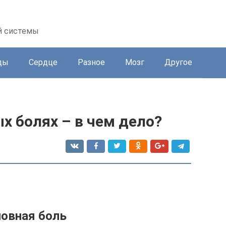
й системы
ды
Сердце
Разное
Мозг
Другое
х болях – в чем дело?
овная боль