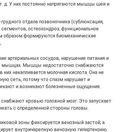
т. д. У них постоянно напрягаются мышцы шеи и
грудного отдела позвоночника (сублюксация,
 сегментов, остеохондроз, функциональное
им образом формируются биомеханические
.
е артериальных сосудов, нарушение питания и
 в мышцах. Мышцы недостаточно снабжаются
в них накапливается молочная кислота. Она не
ую сеть, потому что спазм нарушает и
екают и возникают болезненные ощущения.
е снабжают кровью головной мозг. Это запускает
икать с определенной стороны головы.
ковой зоны фиксируется венозный застой, а
ирует внутричерепную венозную гипертензию.