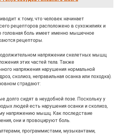
водит к тому, что человек начинает
всего рецепторов расположено в сухожилиях и
о головная боль имеет именно мышечное
жаются рецепторы.
 продолжительном напряжении скелетных мышц
ложения этих частей тела. Также
ного напряжения нарушения нормальной
роз, сколиоз, неправильная осанка или походка).
сновном страдают:
е долго сидят в неудобной позе. Поскольку у
лодых людей есть нарушения осанки и сколиоз,
ому напряжению мышц. Как последствие
ния, они и провоцируют боль.
алтерами, программистами, музыкантами,