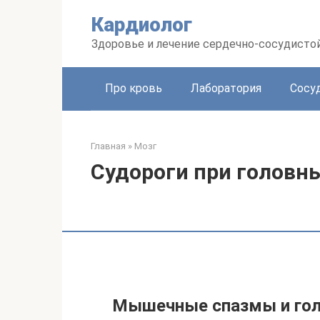
Перейти
Кардиолог
к
контенту
Здоровье и лечение сердечно-сосудисто
Про кровь
Лаборатория
Сосу
Главная
»
Мозг
Судороги при головны
Мышечные спазмы и гол