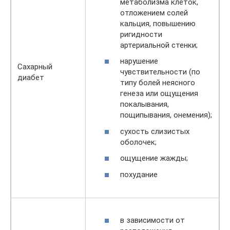
метаболизма клеток,
отложением солей
кальция, повышению
ригидности
артериальной стенки;
нарушение
Сахарный
чувствительности (по
диабет
типу болей неясного
генеза или ощущения
покалывания,
пощипывания, онемения);
сухость слизистых
оболочек;
ощущение жажды;
похудание
в зависимости от