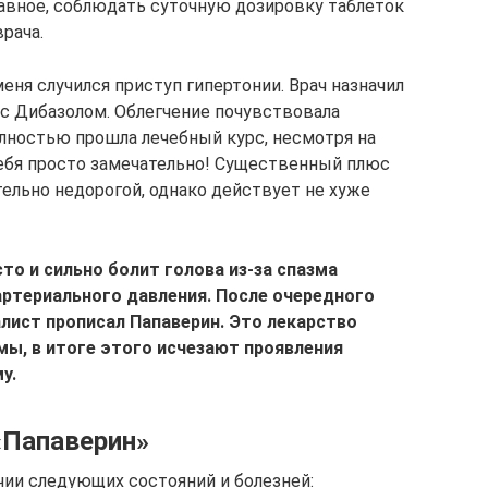
лавное, соблюдать суточную дозировку таблеток
рача.
 меня случился приступ гипертонии. Врач назначил
 Дибазолом. Облегчение почувствовала
олностью прошла лечебный курс, несмотря на
ебя просто замечательно! Существенный плюс
ительно недорогой, однако действует не хуже
сто и сильно болит голова из-за спазма
 артериального давления. После очередного
алист прописал Папаверин. Это лекарство
ы, в итоге этого исчезают проявления
у.
«Папаверин»
ии следующих состояний и болезней: