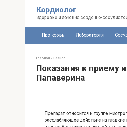
Перейти
Кардиолог
к
контенту
Здоровье и лечение сердечно-сосудисто
Про кровь
Лаборатория
Сосу
Главная
»
Разное
Показания к приему 
Папаверина
Препарат относится к группе миотро
расслабляющее действие на гладкие
стенки. Большинство людей, страдаю