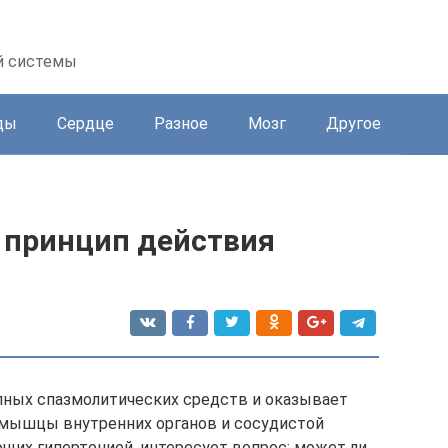
й системы
ды
Сердце
Разное
Мозг
Другое
и принцип действия
пных спазмолитических средств и оказывает
 мышцы внутренних органов и сосудистой
щих гипертонией, интересует вопрос: может ли