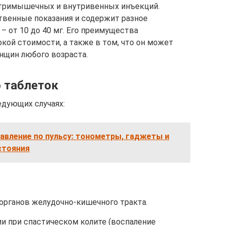
нутримышечных и внутривенных инъекций.
твенные показания и содержит разное
 от 10 до 40 мг. Его преимущества
кой стоимости, а также в том, что он может
енщин любого возраста.
 таблеток
едующих случаях:
авление по пульсу: тонометры, гаджеты и
стояния
органов желудочно-кишечного тракта.
и при спастическом колите (воспаление