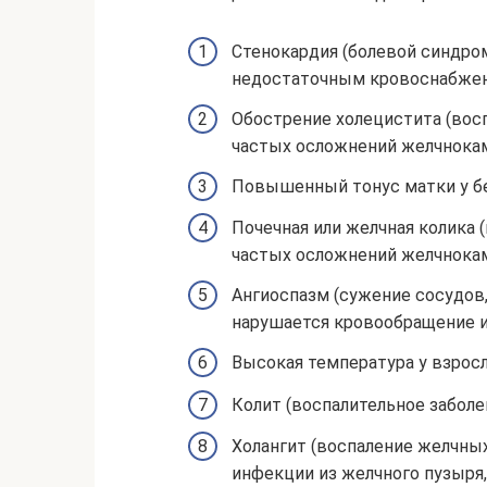
Стенокардия (болевой синдро
недостаточным кровоснабже
Обострение холецистита (восп
частых осложнений желчнокам
Повышенный тонус матки у б
Почечная или желчная колика 
частых осложнений желчнокам
Ангиоспазм (сужение сосудов,
нарушается кровообращение 
Высокая температура у взросл
Колит (воспалительное заболе
Холангит (воспаление желчны
инфекции из желчного пузыря,