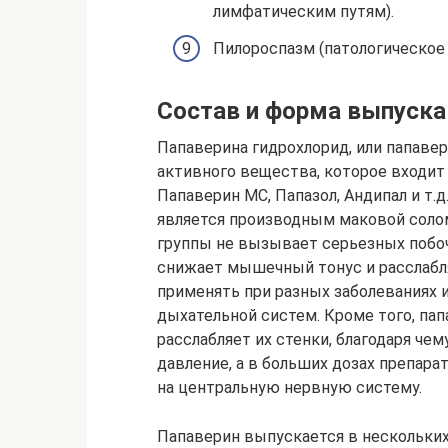
лимфатическим путям).
Пилороспазм (патологическое 
Состав и форма выпуска
Папаверина гидрохлорид, или папавери
активного вещества, которое входит
Папаверин МС, Папазол, Андипал и т.д
является производным маковой соломк
группы не вызывает серьезных побо
снижает мышечный тонус и расслабл
применять при разных заболеваниях и
дыхательной систем. Кроме того, па
расслабляет их стенки, благодаря че
давление, а в больших дозах препар
на центральную нервную систему.
Папаверин выпускается в нескольких 