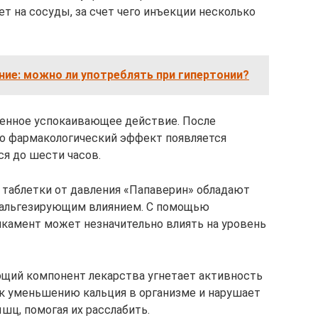
т на сосуды, за счет чего инъекции несколько
ние: можно ли употреблять при гипертонии?
енное успокаивающее действие. После
о фармакологический эффект появляется
ся до шести часов.
 таблетки от давления «Папаверин» обладают
альгезирующим влиянием. С помощью
амент может незначительно влиять на уровень
ющий компонент лекарства угнетает активность
к уменьшению кальция в организме и нарушает
ц, помогая их расслабить.