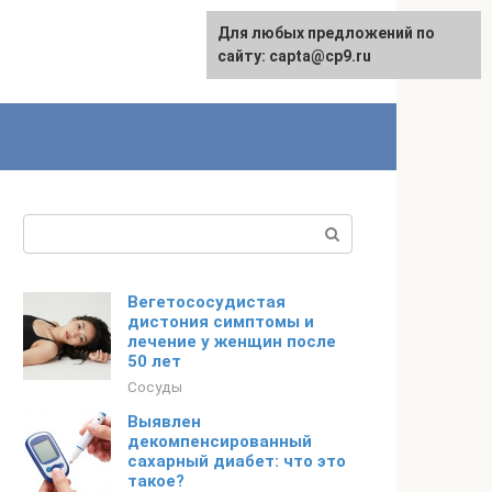
Для любых предложений по
сайту: capta@cp9.ru
Поиск:
Вегетососудистая
дистония симптомы и
лечение у женщин после
50 лет
Сосуды
Выявлен
декомпенсированный
сахарный диабет: что это
такое?