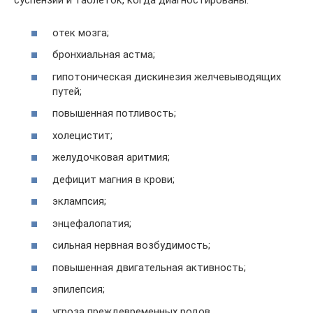
суспензии и таблеток, когда диагностированы:
отек мозга;
бронхиальная астма;
гипотоническая дискинезия желчевыводящих
путей;
повышенная потливость;
холецистит;
желудочковая аритмия;
дефицит магния в крови;
эклампсия;
энцефалопатия;
сильная нервная возбудимость;
повышенная двигательная активность;
эпилепсия;
угроза преждевременных родов.