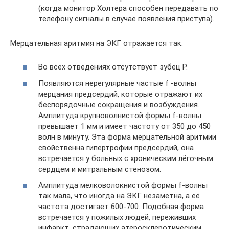
(когда монитор Холтера способен передавать по
телефону сигналы в случае появления приступа).
Мерцательная аритмия на ЭКГ отражается так:
Во всех отведениях отсутствует зубец Р.
Появляются нерегулярные частые f -волны
мерцания предсердий, которые отражают их
беспорядочные сокращения и возбуждения.
Амплитуда крупноволнистой формы f-волны
превышает 1 мм и имеет частоту от 350 до 450
волн в минуту. Эта форма мерцательной аритмии
свойственна гипертрофии предсердий, она
встречается у больных с хроническим лёгочным
сердцем и митральным стенозом.
Амплитуда мелковолокнистой формы f-волны
так мала, что иногда на ЭКГ незаметна, а её
частота достигает 600-700. Подобная форма
встречается у пожилых людей, переживших
инфаркт, страдающих атеросклеротическим