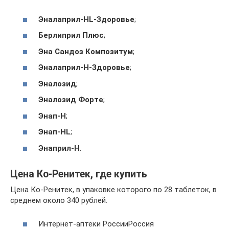
Эналаприл-HL-Здоровье
;
Берлиприл Плюс
;
Эна Сандоз Композитум
;
Эналаприл-H-Здоровье
;
Эналозид
;
Эналозид Форте
;
Энап-Н
;
Энап-HL
;
Энаприл-Н
.
Цена Ко-Ренитек, где купить
Цена Ко-Ренитек, в упаковке которого по 28 таблеток, в
среднем около 340 рублей.
Интернет-аптеки РоссииРоссия