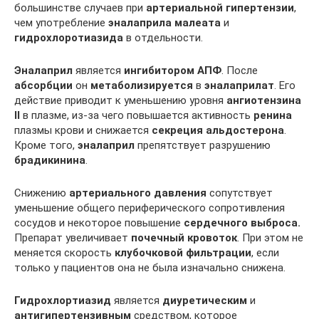
большинстве случаев при
артериальной гипертензии
,
чем употребление
эналаприла малеата
и
гидрохлоротиазида
в отдельности.
Эналаприл
является
ингибитором АПФ
. После
абсорбции
он
метаболизируется
в
эналаприлат
. Его
действие приводит к уменьшению уровня
ангиотензина
II
в плазме, из-за чего повышается активность
ренина
плазмы крови и снижается
секреция
альдостерона
.
Кроме того,
эналаприл
препятствует разрушению
брадикинина
.
Снижению
артериального давления
сопутствует
уменьшение общего периферического сопротивления
сосудов и некоторое повышение
сердечного выброса.
Препарат увеличивает
почечный кровоток
. При этом не
меняется скорость
клубочковой фильтрации
, если
только у пациентов она не была изначально снижена.
Гидрохлортиазид
является
диуретическим
и
антигипертензивным
средством, которое