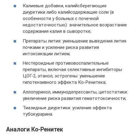
Калиевые добавки, калийсберегающие
диуретики либо калийсодержащие соли (в
особенности у больных с почечной
недостаточностью): значительное возрастание
содержания калия в сыворотке;
Препараты лития: уменьшение выведения лития
почками и усиление риска развития
интоксикации литием;
Нестероидные противовоспалительные
препараты, включая селективные ингибиторы
ЦОГ-2, этанол, эстрогены: уменьшение
гипотензивного эффекта Ко-Ренитека;
Аллопуринол, иммунодепрессанты, цитостатики:
увеличение риска развития гематотоксичности;
Тиазидные диуретики: усиление эффекта
тубокурарина.
Аналоги Ко-Ренитек