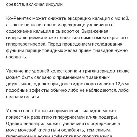
средств, включая инсулин.
Ко-Ренитек может снижать экскрецию кальция с мочой,
а также незначительно и преходяще увеличивать
содержание кальция в сыворотке. Выраженная
гиперкальциемия может являться симптомом скрытого
гиперпаратиреоза. Перед проведением исследования
функции паращитовидных желез прием тиазидов нужно
прервать.
Увеличение уровней холестерина и триглицеридов также
может быть связано с применением тиазидных
диуретиков, однако при дозе гидрохлоротиазида 12,5 мг
подобные эффекты обычно либо не наблюдаются, либо
незначительны.
У некоторых больных применение тиазидов может
привести к развитию гиперурикемии и/или подагры.
Однако эналаприл может увеличивать содержание в
моче мочевой кислоты и ослаблять, тем самым,
гиперурикемический эффект гидрохлоротиазида.