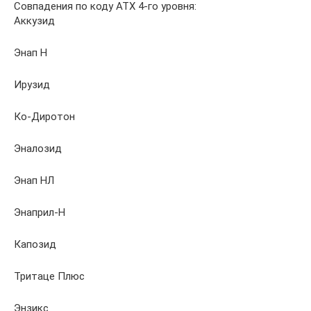
Совпадения по коду АТХ 4-го уровня:
Аккузид
Энап Н
Ирузид
Ко-Диротон
Эналозид
Энап НЛ
Энаприл-Н
Капозид
Тритаце Плюс
Энзикс