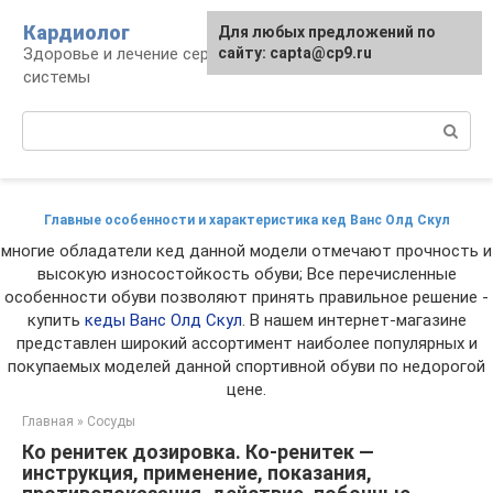
Перейти
Кардиолог
Для любых предложений по
к
Здоровье и лечение сердечно-сосудистой
сайту: capta@cp9.ru
контенту
системы
Поиск:
Главные особенности и характеристика кед Ванс Олд Скул
многие обладатели кед данной модели отмечают прочность и
высокую износостойкость обуви; Все перечисленные
особенности обуви позволяют принять правильное решение -
купить
кеды Ванс Олд Скул
. В нашем интернет-магазине
представлен широкий ассортимент наиболее популярных и
покупаемых моделей данной спортивной обуви по недорогой
цене.
Главная
»
Сосуды
Ко ренитек дозировка. Ко-ренитек —
инструкция, применение, показания,