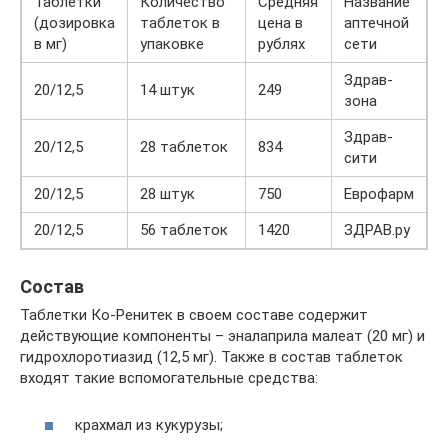
Таблетки
Количество
Средняя
Название
(дозировка
таблеток в
цена в
аптечной
в мг)
упаковке
рублях
сети
Здрав-
20/12,5
14 штук
249
зона
Здрав-
20/12,5
28 таблеток
834
сити
20/12,5
28 штук
750
Еврофарм
20/12,5
56 таблеток
1420
ЗДРАВ.ру
Состав
Таблетки Ко-Ренитек в своем составе содержит
действующие компоненты – эналаприла малеат (20 мг) и
гидрохлоротиазид (12,5 мг). Также в состав таблеток
входят такие вспомогательные средства:
крахмал из кукурузы;