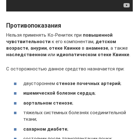
Противопоказания
Нельзя применять Ко-Ренитек при
повышенной
чувствительности
к его компонентам,
детском
возрасте
,
анурии
,
отеке Квинке
в
анамнезе
, а также
наследственном
или
идиопатическом отеке Квинке
.
С осторожностью данное средство назначается при:
двустороннем
стенозе почечных артерий
;
ишемической болезни сердца
;
аортальном стенозе
;
тяжелых системных болезнях соединительной
ткани;
сахарном диабете
;
состоянии после трансплантации почки;