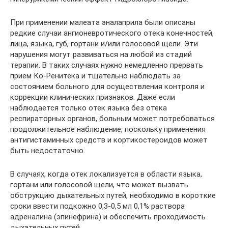
При применении малеата эналаприла были описаны
редкие случаи ангионевротического отека конечностей,
лица, языка, губ, гортани и/или голосовой щели. Эти
нарушения могут развиваться на любой из стадий
терапии. В таких случаях нужно немедленно прервать
прием Ко-Ренитека и тщательно наблюдать за
состоянием больного для осуществления контроля и
коррекции клинических признаков. Даже если
наблюдается только отек языка без отека
респираторных органов, больным может потребоваться
продолжительное наблюдение, поскольку применения
антигистаминных средств и кортикостероидов может
быть недостаточно.
В случаях, когда отек локализуется в области языка,
гортани или голосовой щели, что может вызвать
обструкцию дыхательных путей, необходимо в короткие
сроки ввести подкожно 0,3-0,5 мл 0,1% раствора
адреналина (эпинефрина) и обеспечить проходимость
дыхательных путей.