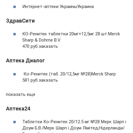
Интернет-аптеки УкраиныУкраина
ЗдравСити
КО-Ренитек таблетки 20мг+12,5мг 28 шт.Merck
Sharp & Dohme B.V.
470 руб.заказать
Аптека Диалог
Ко-Ренитек (таб. 20/12,5мг №28)Merck Sharp
581 руб.заказать
показать еще
Аптека24
Таблетки Ко-Ренитек 20/12.5 мг №28 Мерк Шарп і
Доум Б.В./Мерк Шарп і Доум Лімітед,Нідерланди/