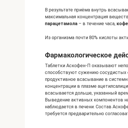
В результате приёма внутрь всасывае
максимальная концентрация веществ 
парацетамола
– в течение часа,
кофе
Из организма почти 80% кислоты ак
Фармакологическое дей
Таблетки Аскофен-П оказывают непо
способствуют сужению сосудистых 
продуктивное всасывание в системн
концентрации в плазме ацетилсалицил
всасывается дольше, указанный време
Выведение активных компонентов на
наблюдается в печени. Состав Аскофе
требуется предварительно согласоват