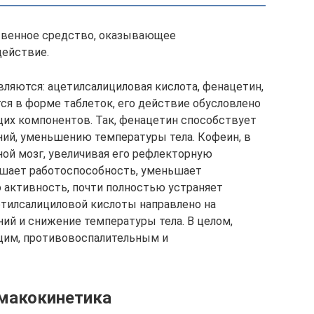
твенное средство, оказывающее
ействие.
ляются: ацетилсалициловая кислота, фенацетин,
ся в форме таблеток, его действие обусловлено
их компонентов. Так, фенацетин способствует
ий, уменьшению температуры тела. Кофеин, в
ной мозг, увеличивая его рефлекторную
шает работоспособность, уменьшает
 активность, почти полностью устраняет
тилсалициловой кислоты направлено на
ний и снижение температуры тела. В целом,
щим, противовоспалительным и
макокинетика