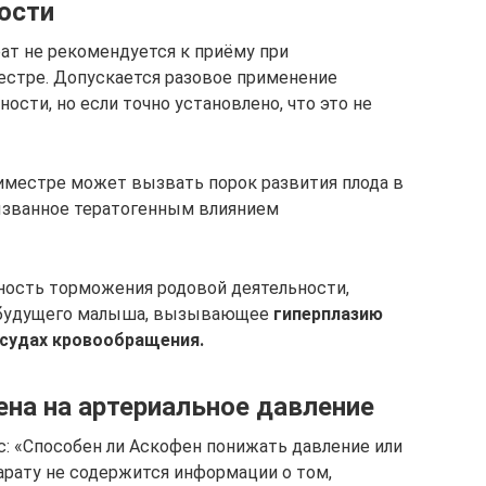
ости
ат не рекомендуется к приёму при
иместре. Допускается разовое применение
ости, но если точно установлено, что это не
риместре может вызвать порок развития плода в
ызванное тератогенным влиянием
тность торможения родовой деятельности,
будущего малыша, вызывающее
гиперплазию
осудах кровообращения.
ена на артериальное давление
с: «Способен ли Аскофен понижать давление или
арату не содержится информации о том,