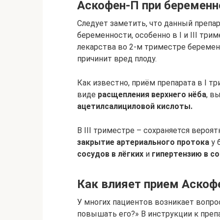
Аскофен-П при беременн
Следует заметить, что данный препар
беременности, особенно в I и III тр
лекарства во 2-м триместре беременн
причинит вред плоду.
Как известно, приём препарата в I т
виде
расщепления верхнего нёба
, в
ацетилсалициловой кислоты.
В III триместре – сохраняется вероя
закрытие артериального протока
у 
сосудов в лёгких
и
гипертензию в с
Как влияет прием Аскоф
У многих пациентов возникает вопро
повышать его?» В инструкции к преп