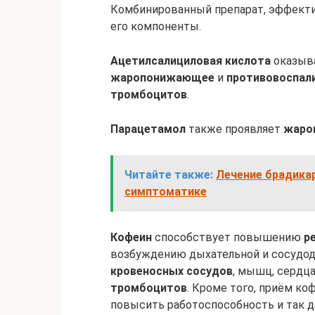
Комбинированный препарат, эффект
его компоненты.
Ацетилсалициловая кислота
оказыв
жаропонижающее
и
противовоспал
тромбоцитов
.
Парацетамол
также проявляет
жаро
Читайте также:
Лечение брадикар
симптоматике
Кофеин
способствует повышению
р
возбуждению дыхательной и сосудод
кровеносных сосудов
, мышц, сердца
тромбоцитов
. Кроме того, приём ко
повысить работоспособность и так д