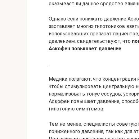
оказывает ли данное средство влияни
Однако если понижать давление Аско
заставляет многих гипотоников взят
использовавших препарат пациенто
давлением, свидетельствуют, что
по
Аскофен повышает давление
.
Медики полагают, что концентрация 
чтобы стимулировать центральную не
нормализовать тонус сосудов, ускори
Аскофен повышает давление, спосо
гипотонию симптомов.
Тем не менее, специалисты советуют
пониженного давления, так как для 
При наличии гипотонии не стоит зан