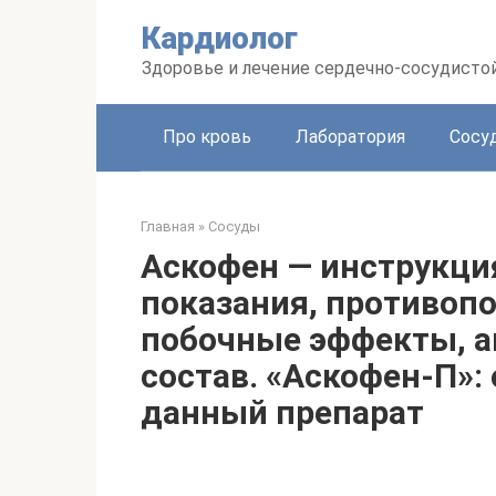
Перейти
Кардиолог
к
контенту
Здоровье и лечение сердечно-сосудисто
Про кровь
Лаборатория
Сосу
Главная
»
Сосуды
Аскофен — инструкци
показания, противопо
побочные эффекты, а
состав. «Аскофен-П»:
данный препарат