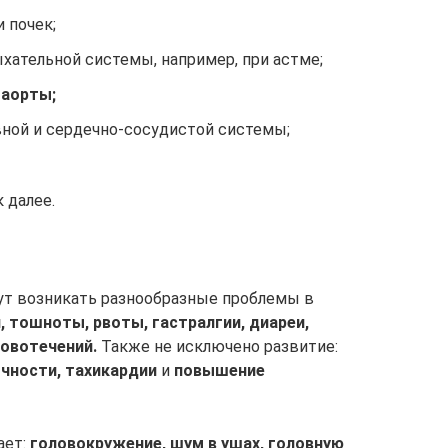
 почек;
хательной системы, например, при астме;
 аорты;
ной и сердечно-сосудистой системы;
к далее.
ут возникать разнообразные проблемы в
, тошноты, рвоты, гастралгии, диареи,
овотечений.
Также не исключено развитие:
чности, тахикардии
и
повышение
ает:
головокружение, шум в ушах, головную