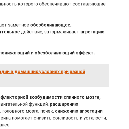
ивность которого обеспечивают составляющие
ает заметное
обезболивающее,
ительное
действие, затормаживает
агрегацию
понижающий
и
обезболивающий
эффект.
дии в домашних условиях при разной
ефлекторной возбудимости спинного мозга,
вигательной функций,
расширению
, головного мозга, почек,
снижению агрегации
феина помогает снизить сонливость и усталости,
алее.