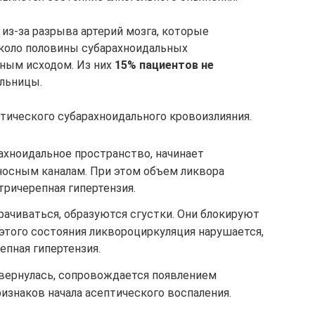
из-за разрыва артерий мозга, которые
Около половины субарахноидальных
ьным исходом. Из них
15% пациентов не
льницы.
ического субарахноидального кровоизлияния.
рахноидальное пространство, начинает
носным каналам. При этом объем ликвора
тричерепная гипертензия.
рачиваться, образуются сгустки. Они блокируют
 этого состояния ликвороциркуляция нарушается,
епная гипертензия.
свернулась, сопровождается появлением
изнаков начала асептического воспаления.