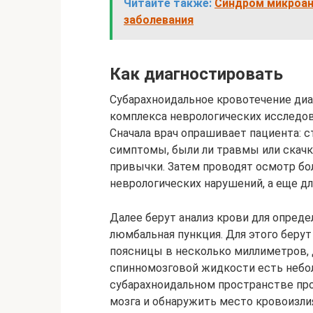
Читайте также:
Синдром микроан
заболевания
Как диагностировать
Субарахноидальное кровотечение ди
комплекса неврологических исследов
Сначала врач опрашивает пациента: с
симптомы, были ли травмы или скачк
привычки. Затем проводят осмотр бол
неврологических нарушений, а еще дл
Далее берут анализ крови для опред
люмбальная пункция. Для этого берут
поясницы в несколько миллиметров, 
спинномозговой жидкости есть неболь
субарахноидальном пространстве пр
мозга и обнаружить место кровоизл