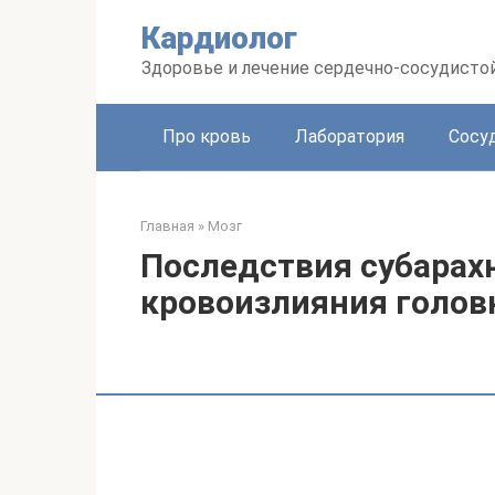
Перейти
Кардиолог
к
контенту
Здоровье и лечение сердечно-сосудисто
Про кровь
Лаборатория
Сосу
Главная
»
Мозг
Последствия субарах
кровоизлияния голов