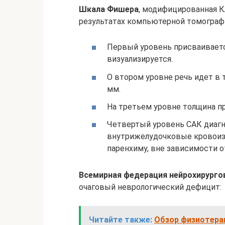
Шкала Фишера
, модифицированная К
результатах компьютерной томографи
Первый уровень присваивается
визуализируется.
О втором уровне речь идет в 
мм.
На третьем уровне толщина п
Четвертый уровень САК диагно
внутрижелудочковые кровоизл
паренхиму, вне зависимости 
Всемирная федерация нейрохирургов
очаговый неврологический дефицит:
Читайте также:
Обзор физиотера