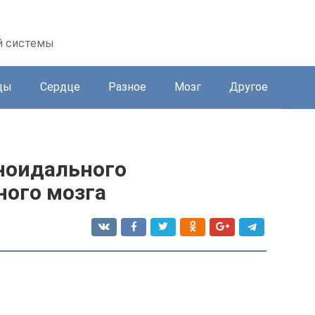
й системы
ды
Сердце
Разное
Мозг
Другое
ноидального
ного мозга