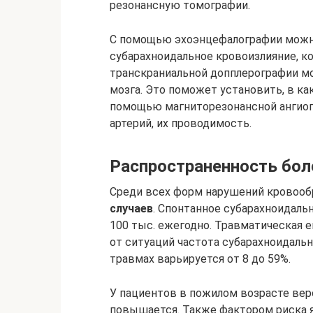
резонансную томографии.
С помощью эхоэнцефалографии можн
субарахноидальное кровоизлияние, 
транскраниальной допплерографии мо
мозга. Это поможет установить, в ка
помощью магниторезонансной ангио
артерий, их проводимость.
Распространенность боле
Среди всех форм нарушений кровооб
случаев
. Спонтанное субарахноидальн
100 тыс. ежегодно. Травматическая е
от ситуаций частота субарахноидаль
травмах варьируется от 8 до 59%.
У пациентов в пожилом возрасте вер
повышается. Также фактором риска я