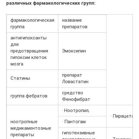
различных фармакологических групп:
фармакологическая
название
группа
препаратов
антигипоксанты
для
предотвращения
Эмоксипин
гипоксии клеток
мозга
препарат
Статины
Ловастатин
средство
группа фебратов
Фенофибрат
· Ноотропил;
· Пирацетам;
ноотропные
· Пантогам
медикаментозные
гипотензивные
препараты