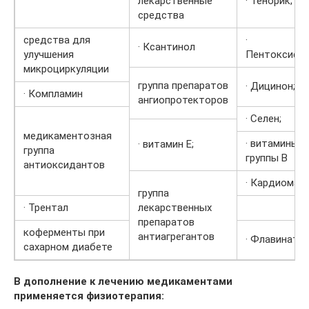
лекарственные
· Тенорик;
средства
средства для
·
· Ксантинол
улучшения
Пентоксифил
микроциркуляции
группа препаратов
· Дицинон;
· Компламин
ангиопротекторов
· Селен;
медикаментозная
· витамины
· витамин Е;
группа
группы В
антиоксидантов
· Кардиомагн
группа
· Трентал
лекарственных
препаратов
коферменты при
антиагрегантов
· Флавинат;
сахарном диабете
В дополнение к лечению медикаментами
применяется физиотерапия: