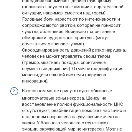
поведение напоминает девиантную форму
(возникают неуместные эмоции к определенной
ситуации, например, смеется над горем).
Головные боли нарастают по интенсивности и
сопровождаются рвотой, которая не приносит
чувства облегчения. Возникают спонтанные
обмороки и судорожные приступы (могут
сочетаться с эпиприступами).
Скоординированность движений резко нарушена,
человек не может управлять своим телом
(тремор, «шаткая» походка, спонтанные
неуместные движения). Отмечается дисфункция
мочевыделительной системы (нарушена
иннервация);
В головном мозге присутствуют обширные
многоочаговые зоны некроза. Шансы на
восстановление полной функциональности ЦНС
отсутствуют, реабилитация помогает частично и
в основном направлена на улучшение качества
жизни. У больного человека отсутствуют
эмоции, окружающий мир не интересен. Мозг не