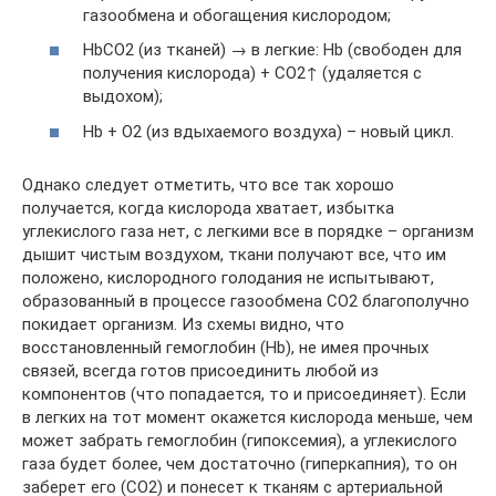
газообмена и обогащения кислородом;
HbСО2 (из тканей) → в легкие: Hb (свободен для
получения кислорода) + СО2↑ (удаляется с
выдохом);
Hb + О2 (из вдыхаемого воздуха) – новый цикл.
Однако следует отметить, что все так хорошо
получается, когда кислорода хватает, избытка
углекислого газа нет, с легкими все в порядке – организм
дышит чистым воздухом, ткани получают все, что им
положено, кислородного голодания не испытывают,
образованный в процессе газообмена СО2 благополучно
покидает организм. Из схемы видно, что
восстановленный гемоглобин (Hb), не имея прочных
связей, всегда готов присоединить любой из
компонентов (что попадается, то и присоединяет). Если
в легких на тот момент окажется кислорода меньше, чем
может забрать гемоглобин (гипоксемия), а углекислого
газа будет более, чем достаточно (гиперкапния), то он
заберет его (СО2) и понесет к тканям с артериальной