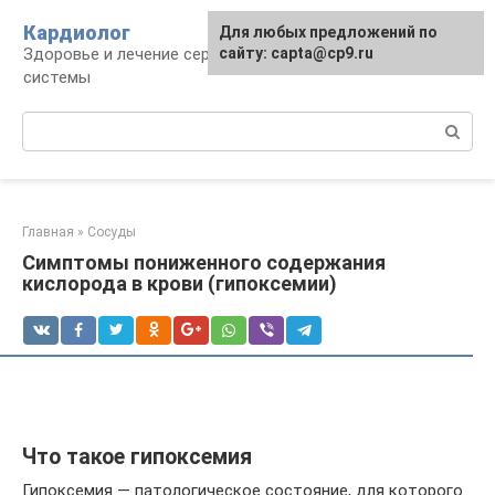
Перейти
Кардиолог
Для любых предложений по
к
Здоровье и лечение сердечно-сосудистой
сайту: capta@cp9.ru
контенту
системы
Поиск:
Главная
»
Сосуды
Симптомы пониженного содержания
кислорода в крови (гипоксемии)
Что такое гипоксемия
Гипоксемия — патологическое состояние, для которого