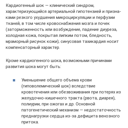
Кардиогенный шок — клинический синдром,
характеризующийся артериальной гипотензией и призна-
ками резкого ухудшения микроциркуляции и перфузии
тканей, в том числе кровоснабжения мозга и почек
(заторможенность или возбуждение, падение диуреза,
холодная кожа, покрытая липким потом, бледность,
мраморный рисунок кожи); синусовая тахикардия носит
компенсаторный характер.
Кроме кардиогенного шока, возможными причинами
развития шока могут быть:
Уменьшение общего объема крови
(гиповолемический шок) вследствие
кровотечения или обезвоживания при потерях из
желудочно-кишечного тракта (рвота, диарея),
полиурии, при ожогах и др. Основной
патогенетический механизм — недостаточность
преднагрузки сердца из-за дефицита венозного
притока.