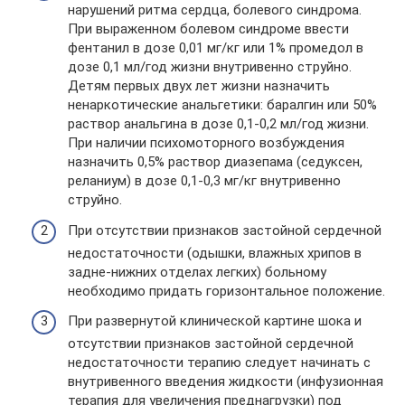
нарушений ритма сердца, болевого синдрома.
При выраженном болевом синдроме ввести
фентанил в дозе 0,01 мг/кг или 1% промедол в
дозе 0,1 мл/год жизни внутривенно струйно.
Детям первых двух лет жизни назначить
ненаркотические анальгетики: баралгин или 50%
раствор анальгина в дозе 0,1-0,2 мл/год жизни.
При наличии психомоторного возбуждения
назначить 0,5% раствор диазепама (седуксен,
реланиум) в дозе 0,1-0,3 мг/кг внутривенно
струйно.
При отсутствии признаков застойной сердечной
недостаточности (одышки, влажных хрипов в
задне-нижних отделах легких) больному
необходимо придать горизонтальное положение.
При развернутой клинической картине шока и
отсутствии признаков застойной сердечной
недостаточности терапию следует начинать с
внутривенного введения жидкости (инфузионная
терапия для увеличения преднагрузки) под