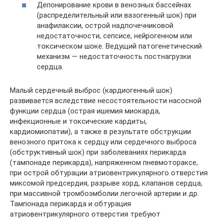
Депонирование крови в венозных бассейнах
(распределительный или вазогенный шок) при
анафилаксии, острой надпочечниковой
недостаточности, сепсисе, нейрогенном или
токсическом шоке. Ведущий патогенетический
механизм — недостаточность постнагрузки
сердца.
Малый сердечный выброс (кардиогенный шок)
развивается вследствие несостоятельности насосной
функции сердца (острая ишемия миокарда,
инфекционные и токсические кардиты,
кардиомиопатии), а также в результате обструкции
венозного притока к сердцу или сердечного выброса
(обструктивный шок) при заболеваниях перикарда
(тампонаде перикарда), напряженном пневмотораксе,
при острой обтурации атриовентрикулярного отверстия
миксомой предсердия, разрыве хорд, клапанов сердца,
при массивной тромбоэмболии легочной артерии и др.
Тампонада перикарда и обтурация
атриовентрикулярного отверстия требуют