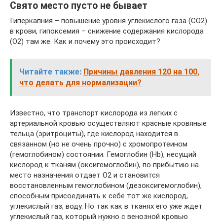
Свято место пусто не бывает
Гиперкапния – повышение уровня углекислого газа (СО2)
в крови, гипоксемия – снижение содержания кислорода
(О2) там же. Как и почему это происходит?
Читайте также:
Причины давления 120 на 100,
что делать для нормализации?
Известно, что транспорт кислорода из легких с
артериальной кровью осуществляют красные кровяные
тельца (эритроциты), где кислород находится в
связанном (но не очень прочно) с хромопротеином
(гемоглобином) состоянии. Гемоглобин (Hb), несущий
кислород к тканям (оксигемоглобин), по прибытию на
место назначения отдает О2 и становится
восстановленным гемоглобином (дезоксигемоглобин),
способным присоединять к себе тот же кислород,
углекислый газ, воду. Но так как в тканях его уже ждет
углекислый газ, который нужно с венозной кровью