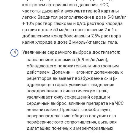
контролем артериального давления, ЧСС,
частоты дыханий и аускультативной картины
легких. Вводится реополиглюкин в дозе 5-8 мл/кг
+ 10% раствор глюкозы и 0,9% раствор хлорида
натрия в дозе 50 мл/кг в соотношении 2 к 1 с
добавлением кокарбоксилазы и 7,5% раствора
калия хлорида в дозе 2 ммоль/кг массы тела.
Увеличение сердечного выброса достигается:
назначением допамина (6-9 мг/кг/мин),
обладающего положительным инотропным
действием. Допамин — агонист допаминовых
рецепторов вызывает возбуждение α- и β-
адренорецепторов, усиливает выделение
норадреналина в синаптическую щель,
увеличивает силу сокращений сердца и
сердечный выброс, влияние препарата на ЧСС
незначительно. Препарат способствует
перераспределе-нию общего сосудистого
периферического сопротивления, вызывая
дилатацию почечных и мезентериальных