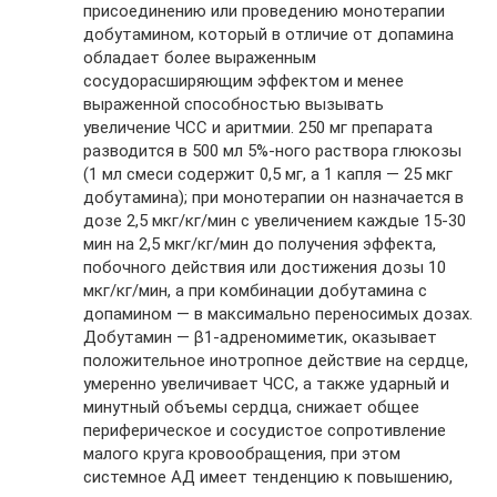
присоединению или проведению монотерапии
добутамином, который в отличие от допамина
обладает более выраженным
сосудорасширяющим эффектом и менее
выраженной способностью вызывать
увеличение ЧСС и аритмии. 250 мг препарата
разводится в 500 мл 5%-ного раствора глюкозы
(1 мл смеси содержит 0,5 мг, а 1 капля — 25 мкг
добутамина); при монотерапии он назначается в
дозе 2,5 мкг/кг/мин с увеличением каждые 15-30
мин на 2,5 мкг/кг/мин до получения эффекта,
побочного действия или достижения дозы 10
мкг/кг/мин, а при комбинации добутамина с
допамином — в максимально переносимых дозах.
Добутамин — β1-адреномиметик, оказывает
положительное инотропное действие на сердце,
умеренно увеличивает ЧСС, а также ударный и
минутный объемы сердца, снижает общее
периферическое и сосудистое сопротивление
малого круга кровообращения, при этом
системное АД имеет тенденцию к повышению,