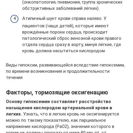
(онкопатология, пневмония, группа хронических
обструктивных заболеваний лёгких).
Атипичный шунт крови справа налево. У
пациентов (чаще детей), которые имеют
врождённые пороки сердца, происходит
патологический сброс венозной крови правого
отдела сердца сразу в аорту, минуя лёгкие, где
кровь должна насытиться кислородом.
Виды гипоксии, развивающейся вследствие гипоксемии,
по времени возникновения и продолжительности
течения
Факторы, тормозящие оксигенацию
Основу гипоксемии составляет расстройство
насыщения кислородом артериальной крови в
легких.
Узнать, что в легких кровь не оксигенируется
можно по такому показателю, как парциальное
напряжение кислорода (РаО2), значения которого в
норме не должны опускаться ниже 80 мм. рт. ст.