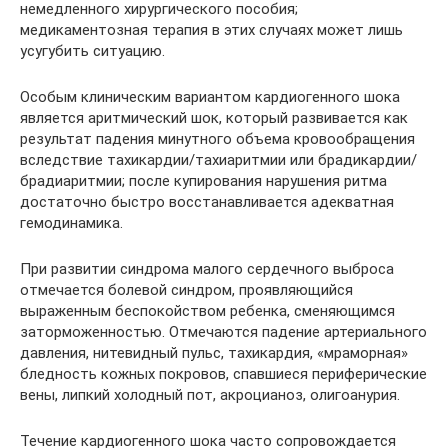
немедленного хирургического пособия;
медикаментозная терапия в этих случаях может лишь
усугубить ситуацию.
Особым клиническим вариантом кардиогенного шока
является аритмический шок, который развивается как
результат падения минутного объема кровообращения
вследствие тахикардии/тахиаритмии или брадикардии/
брадиаритмии; после купирования нарушения ритма
достаточно быстро восстанавливается адекватная
гемодинамика.
При развитии синдрома малого сердечного выброса
отмечается болевой синдром, проявляющийся
выраженным беспокойством ребенка, сменяющимся
заторможенностью. Отмечаются падение артериального
давления, нитевидный пульс, тахикардия, «мраморная»
бледность кожных покровов, спавшиеся периферические
вены, липкий холодный пот, акроцианоз, олигоанурия.
Течение кардиогенного шока часто сопровождается