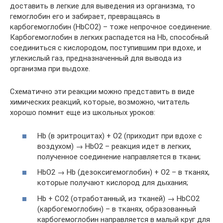
доставить в легкие для выведения из организма, то
гемоглобин его и забирает, превращаясь в
карбогемоглобин (HbСО2) – тоже непрочное соединение.
Карбогемоглобин в легких распадется на Hb, способный
соединиться с кислородом, поступившим при вдохе, и
углекислый газ, предназначенный для вывода из
организма при выдохе.
Схематично эти реакции можно представить в виде
химических реакций, которые, возможно, читатель
хорошо помнит еще из школьных уроков:
Hb (в эритроцитах) + О2 (приходит при вдохе с
воздухом) → HbО2 – реакция идет в легких,
полученное соединение направляется в ткани;
HbО2 → Hb (дезоксигемоглобин) + О2 – в тканях,
которые получают кислород для дыхания;
Hb + СО2 (отработанный, из тканей) → HbСО2
(карбогемоглобин) – в тканях, образованный
карбогемоглобин направляется в малый круг для