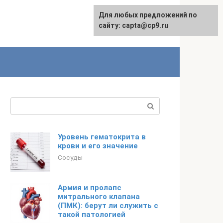
Для любых предложений по
сайту: capta@cp9.ru
Поиск:
Уровень гематокрита в
крови и его значение
Сосуды
Армия и пролапс
митрального клапана
(ПМК): берут ли служить с
такой патологией