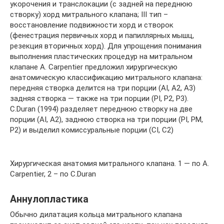
укорочения и транслокации (с задней на переднюю
створку) хорд митрального клапана; III тип –
восстановление подвижности хорд и створок
(фенестрация первичных хорд и папиллярных мышц,
резекция вторичных хорд). Для упрощения понимания
выполнения пластических процедур на митральном
клапане A. Carpentier предложил хирургическую
анатомическую классификацию митрального клапана:
передняя створка делится на три порции (АI, A2, A3)
задняя створка — также на три порции (РI, Р2, Р3).
С.Duran (1994) разделяет переднюю створку на две
порции (АI, A2), заднюю створка на три порции (РI, РМ,
Р2) и выделил комиссуральные порции (CI, C2)
Хирургическая анатомия митрального клапана. 1 — по A.
Carpentier, 2 – по С.Duran
Аннулопластика
Обычно дилатация кольца митрального клапана