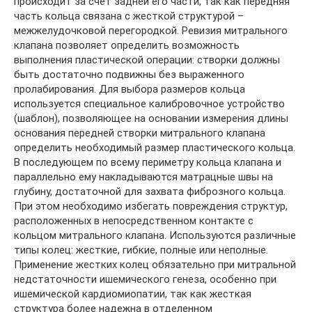
происходит за счет задней его части, так как передняя
часть кольца связана с жесткой структурой –
межжелудочковой перегородкой. Ревизия митрального
клапана позволяет определить возможность
выполнения пластической операции: створки должны
быть достаточно подвижны без выраженного
пролабирования. Для выбора размеров кольца
используется специальное калибровочное устройство
(шаблон), позволяющее на основании измерения длины
основания передней створки митрального клапана
определить необходимый размер пластического кольца.
В последующем по всему периметру кольца клапана и
параллельно ему накладываются матрацные швы на
глубину, достаточной для захвата фиброзного кольца.
При этом необходимо избегать повреждения структур,
расположенных в непосредственном контакте с
кольцом митрального клапана. Используются различные
типы колец: жесткие, гибкие, полные или неполные.
Применение жестких колец обязательно при митральной
недстаточности ишемического генеза, особенно при
ишемической кардиомиопатии, так как жесткая
структура более надежна в отделенном