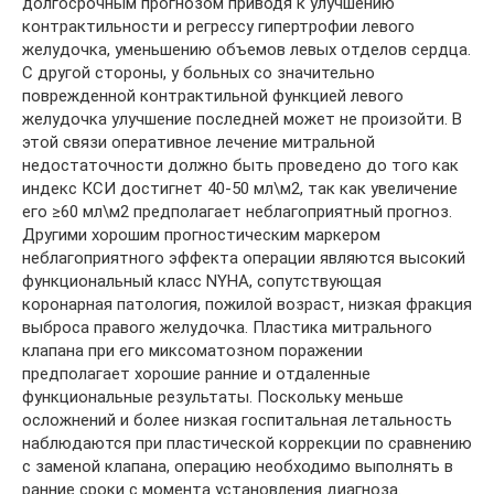
долгосрочным прогнозом приводя к улучшению
контрактильности и регрессу гипертрофии левого
желудочка, уменьшению объемов левых отделов сердца.
С другой стороны, у больных со значительно
поврежденной контрактильной функцией левого
желудочка улучшение последней может не произойти. В
этой связи оперативное лечение митральной
недостаточности должно быть проведено до того как
индекс КСИ достигнет 40-50 мл\м2, так как увеличение
его ≥60 мл\м2 предполагает неблагоприятный прогноз.
Другими хорошим прогностическим маркером
неблагоприятного эффекта операции являются высокий
функциональный класс NYHA, сопутствующая
коронарная патология, пожилой возраст, низкая фракция
выброса правого желудочка. Пластика митрального
клапана при его миксоматозном поражении
предполагает хорошие ранние и отдаленные
функциональные результаты. Поскольку меньше
осложнений и более низкая госпитальная летальность
наблюдаются при пластической коррекции по сравнению
с заменой клапана, операцию необходимо выполнять в
ранние сроки с момента установления диагноза.