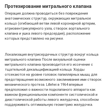
Протезирование митрального клапана
Операция должна проводиться без повреждения
анатомических структур, окружающих митральное
кольцо (огибающей ветви левой коронарной артерии,
атриовентрикулярного узла, створок аортального
клапана и ушка левого предсердия), расположение
которых представлено на рисунке.
Локализация внутрисердечных структур вокруг кольца
митрального клапана После визуальной оценки
митрального клапана производится его иссечение с
тщательной декальцификацией кольца. Хорды
отсекаются на уровне головок папиллярных мышц для
предотвращения возможного заклинивания ими створок
механического протеза. Lillehei в 1964 впервые
предположил о важности подклапаного аппарата как
важном функциональном компоненте систолической и
диастолической работы левого желудочка, способном
поддерживать оптимальную геометрию желудочка.