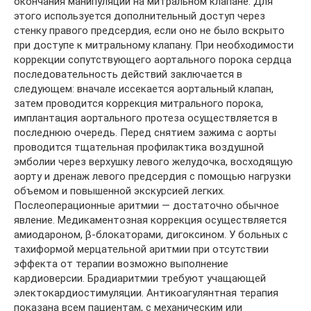
окончания манипуляций на митральном клапане. Для
этого используется дополнительный доступ через
стенку правого предсердия, если оно не было вскрыто
при доступе к митральному клапану. При необходимости
коррекции сопутствующего аортального порока сердца
последовательность действий заключается в
следующем: вначале иссекается аортальный клапан,
затем проводится коррекция митрального порока,
имплантация аортального протеза осуществляется в
последнюю очередь. Перед снятием зажима с аорты
проводится тщательная профилактика воздушной
эмболии через верхушку левого желудочка, восходящую
аорту и дренаж левого предсердия с помощью нагрузки
объемом и повышенной экскурсией легких.
Послеоперационные аритмии — достаточно обычное
явление. Медикаментозная коррекция осуществляется
амиодароном, β-блокаторами, дигоксином. У больных с
тахиформой мерцательной аритмии при отсутствии
эффекта от терапии возможно выполнение
кардиоверсии. Брадиаритмии требуют учащающей
электокардиостимуляции. Антикоагулянтная терапия
показана всем пациентам, с механическим или