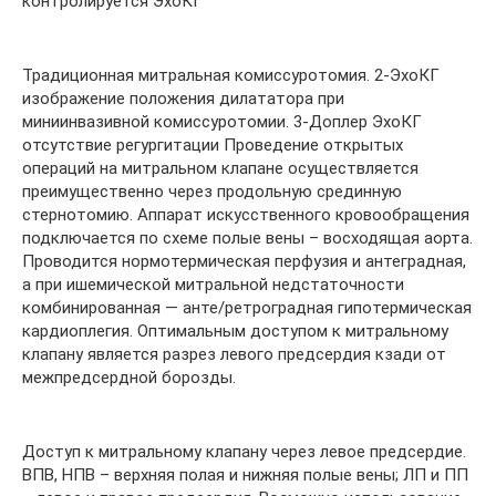
контролируется ЭхоКГ
Традиционная митральная комиссуротомия. 2-ЭхоКГ
изображение положения дилататора при
миниинвазивной комиссуротомии. 3-Доплер ЭхоКГ
отсутствие регургитации Проведение открытых
операций на митральном клапане осуществляется
преимущественно через продольную срединную
стернотомию. Аппарат искусственного кровообращения
подключается по схеме полые вены – восходящая аорта.
Проводится нормотермическая перфузия и антеградная,
а при ишемической митральной недстаточности
комбинированная — анте/ретроградная гипотермическая
кардиоплегия. Оптимальным доступом к митральному
клапану является разрез левого предсердия кзади от
межпредсердной борозды.
Доступ к митральному клапану через левое предсердие.
ВПВ, НПВ – верхняя полая и нижняя полые вены; ЛП и ПП