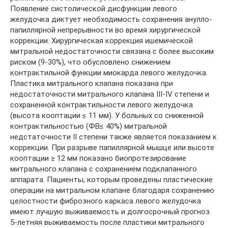
Появление систолической дисфункции левого
желудочка диктует необходимость сохранения анулло-
папиллярной непрерывности во время хирургической
коррекции. Хирургическая коррекция ишемической
митральной недостаточности связана с более высоким
риском (9-30%), что обусловлено снижением
контрактильной функции миокарда левого желудочка.
Пластика митрального клапана показана при
недостаточности митрального клапана III-IV степени и
сохраненной контрактильности левого желудочка
(высота кооптации ≤ 11 мм). У больных со сниженной
контрактильностью (ФВ≤ 40%) митральной
недстаточности II степени также является показанием к
коррекции. При разрыве папиллярной мышце или высоте
кооптации ≥ 12 мм показано биопротезирование
митрального клапана с сохранением подклапанного
аппарата. Пациенты, которым проведены пластические
операции на митральном клапане благодаря сохранению
целостности фиброзного каркаса левого желудочка
имеют лучшую выживаемость и долгосрочный прогноз.
5-летняя выживаемость после пластики митрального