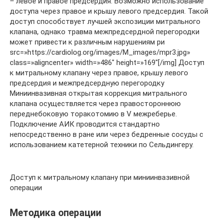
– левое и правое предсердия. Возможно использование
доступа через правое и крышу левого предсердия. Такой
доступ способствует лучшей экспозиции митрального
клапана, однако травма межпредсердной перегородки
может привести к различным нарушениям ри
src=»https://cardiolog.org/images/M_images/mpr3.jpg»
class=»aligncenter» width=»486″ height=»169″[/img] Доступ
к митральному клапану через правое, крышу левого
предсердия и межпредсердную перегородку
Миниинвазивная открытая коррекция митрального
клапана осуществляется через правостороннюю
переднебоковую торакотомию в V межреберье.
Подключение АИК проводится стандартно
непосредственно в ране или через бедренные сосуды с
использованием катетерной техники по Сельдингеру.
Доступ к митральному клапану при миниинвазивной
операции
Методика операции