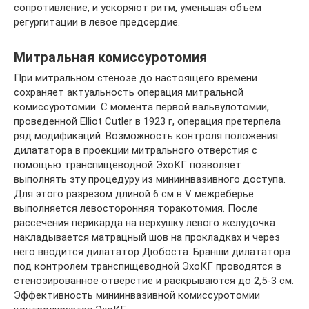
сопротивление, и ускоряют ритм, уменьшая объем
регургитации в левое предсердие.
Митральная комиссуротомия
При митральном стенозе до настоящего времени
сохраняет актуальность операция митральной
комиссуротомии. С момента первой вальвулотомии,
проведенной Elliot Cutler в 1923 г, операция претерпела
ряд модификаций. Возможность контроля положения
дилататора в проекции митрального отверстия с
помощью транспищеводной ЭхоКГ позволяет
выполнять эту процедуру из миниинвазивного доступа.
Для этого разрезом длиной 6 см в V межреберье
выполняется левосторонняя торакотомия. После
рассечения перикарда на верхушку левого желудочка
накладывается матрацный шов на прокладках и через
него вводится дилататор Дюбоста. Бранши дилататора
под контролем транспищеводной ЭхоКГ проводятся в
стенозированное отверстие и раскрываются до 2,5-3 см.
Эффективность миниинвазивной комиссуротомии