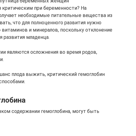
спутница беременных женщин
я критическим при беременности? На
получает необходимые питательные вещества из
вать, что для полноценного развития нужно
 витаминов и минералов, поскольку отклонение
я развития младенца.
гии являются осложнения во время родов,
и.
 шанс плода выжить, критический гемоглобин
способами.
глобина
ком содержании гемоглобина, могут быть