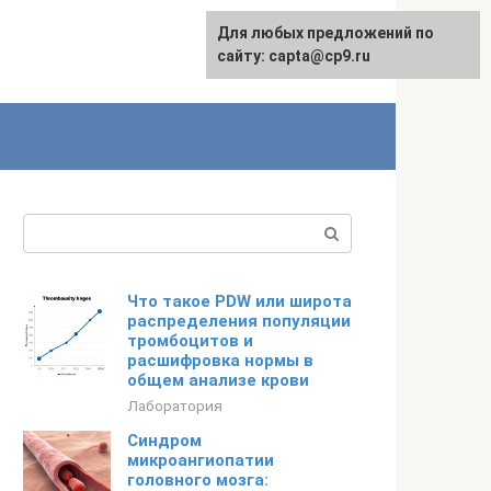
Для любых предложений по
сайту: capta@cp9.ru
Поиск:
Что такое PDW или широта
распределения популяции
тромбоцитов и
расшифровка нормы в
общем анализе крови
Лаборатория
Синдром
микроангиопатии
головного мозга: