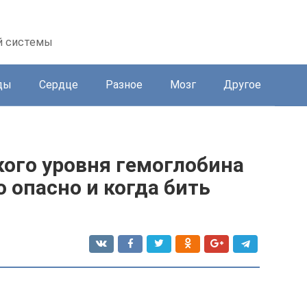
й системы
ды
Сердце
Разное
Мозг
Другое
кого уровня гемоглобина
о опасно и когда бить