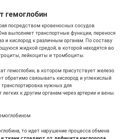
ет гемоглобин
орая посредством кровеносных сосудов
 Она выполняет транспортные функции, перенося
з и кислород к различным органам. По составу
яющуюся жидкой средой, в которой находятся во
троциты, лейкоциты и тромбоциты.
т гемоглобин, в котором присутствует железо.
ет обратимо связывать кислород и углекислый
я транспортировка нужных для
 легких к другим органам через артерии и вены.
гемоглобином
оглобина, то идет нарушение процесса обмена
 и ткани страдают от дефицита кислорода,