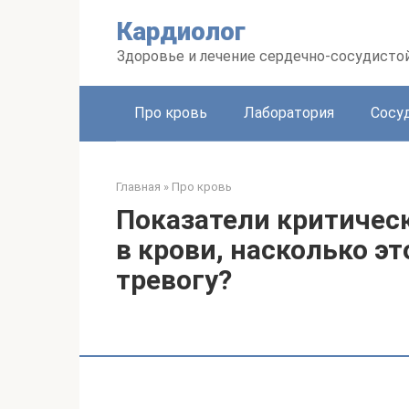
Перейти
Кардиолог
к
контенту
Здоровье и лечение сердечно-сосудисто
Про кровь
Лаборатория
Сосу
Главная
»
Про кровь
Показатели критичес
в крови, насколько эт
тревогу?