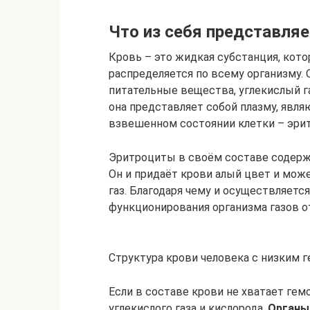
Что из себя представля
Кровь – это жидкая субстанция, кот
распределяется по всему организму.
питательные вещества, углекислый га
она представляет собой плазму, явл
взвешенном состоянии клетки – эри
Эритроциты в своём составе содержа
Он и придаёт крови алый цвет и мож
газ. Благодаря чему и осуществляетс
функционирования организма газов от
Структура крови человека с низким 
Если в составе крови не хватает гем
углекислого газа и кислорода.
Органы