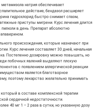
 метамизола натрия обеспечивает
палительное действие, бендазол расширяет
ерина гидрохлорид быстро снимает спазм,
затяжные приступы мигрени. Курс лечения длится
 2 пилюли в день. Препарат абсолютно
Папаверином.
ельного происхождения, которые назначают при
ии. Курс лечения составляет 30 дней, начальная
тка. Постепенно дозировку можно повышать, но
Среди побочных явлений выделяют плохую
онентов с появлением аллергической реакции
еимуществом является благотворное
ему, поэтому лекарство желательно принимать
, который в составе комплексной терапии
ской сердечной недостаточности.
ее 40 мг 1 – 2 раза в сутки, но указанную дозу