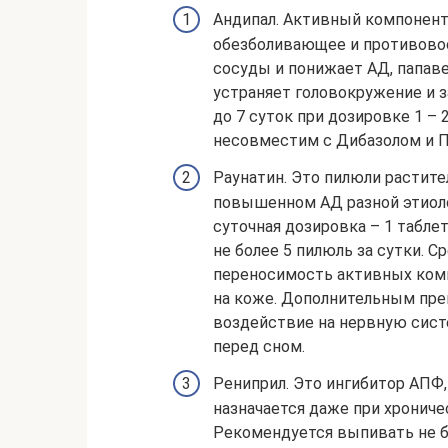
Андипал. Активный компонент
обезболивающее и противовос
сосуды и понижает АД, папав
устраняет головокружение и 
до 7 суток при дозировке 1 –
несовместим с Дибазолом и 
Раунатин. Это пилюли растит
повышенном АД разной этиолог
суточная дозировка – 1 табле
не более 5 пилюль за сутки. 
переносимость активных комп
на коже. Дополнительным пр
воздействие на нервную сист
перед сном.
Рениприл. Это ингибитор АПФ
назначается даже при хрониче
Рекомендуется выпивать не бол