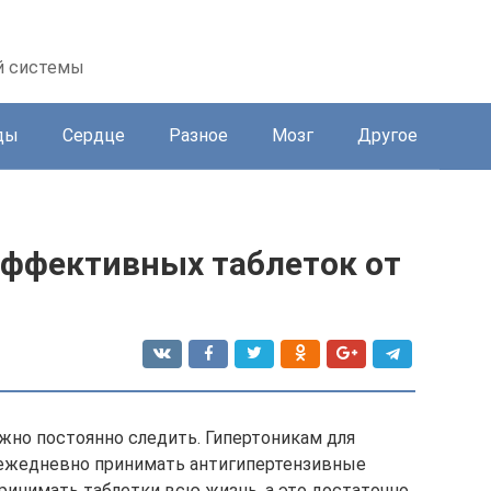
й системы
ды
Сердце
Разное
Мозг
Другое
эффективных таблеток от
жно постоянно следить. Гипертоникам для
 ежедневно принимать антигипертензивные
ринимать таблетки всю жизнь, а это достаточно