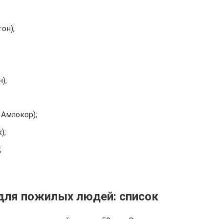
он);
);
 Амлокор);
);
;
для пожилых людей: список