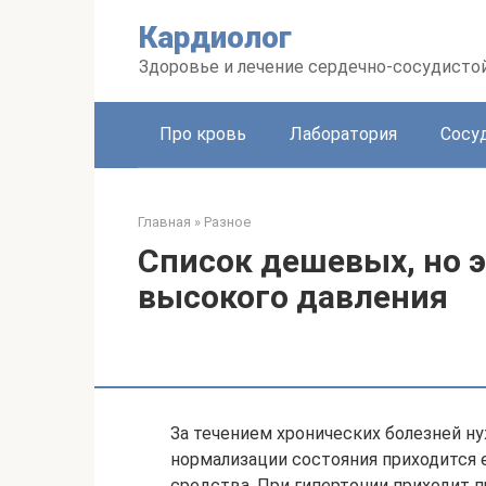
Перейти
Кардиолог
к
контенту
Здоровье и лечение сердечно-сосудисто
Про кровь
Лаборатория
Сосу
Главная
»
Разное
Список дешевых, но 
высокого давления
За течением хронических болезней ну
нормализации состояния приходится
средства. При гипертонии приходит п