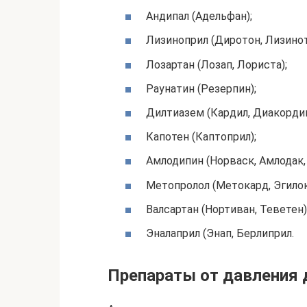
Андипал (Адельфан);
Лизиноприл (Диротон, Лизинот
Лозартан (Лозап, Лориста);
Раунатин (Резерпин);
Дилтиазем (Кардил, Диакордин
Капотен (Каптоприл);
Амлодипин (Норваск, Амлодак,
Метопролол (Метокард, Эгилок
Валсартан (Нортиван, Теветен)
Эналаприл (Энап, Берлиприл.
Препараты от давления 