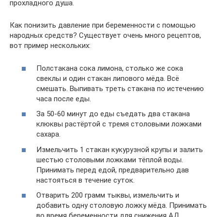
прохладного душа.
Как понизить давление при беременности с помощью
народных средств? Существует очень много рецептов,
вот пример нескольких:
Полстакана сока лимона, столько же сока
свеклы и один стакан липового мёда. Всё
смешать. Выпивать треть стакана по истечению
часа после еды.
За 50-60 минут до еды съедать два стакана
клюквы растёртой с тремя столовыми ложками
сахара.
Измельчить 1 стакан кукурузной крупы и залить
шестью столовыми ложками тёплой воды.
Принимать перед едой, предварительно дав
настояться в течение суток.
Отварить 200 грамм тыквы, измельчить и
добавить одну столовую ложку мёда. Принимать
во время беременности для снижения АД.