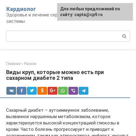
Перейти
Кардиолог
Для любых предложений по
к
Здоровье и лечение сердечно-сосудистой
сайту: capta@cp9.ru
контенту
системы
Поиск:
Главная
»
Разное
Виды круп, которые можно есть при
сахарном диабете 2 типа
Сахарный диабет – аутоиммунное заболевание,
вызванное нарушенным метаболизмом, которое
характеризуется высокой концентрацией глюкозы в
крови. Часто болезнь прогрессирует и приводит к
осложнениям, таким как атеросклероз, инфаркт, инсульт