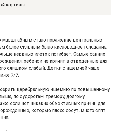
ой картины.
ко масштабным стало поражение центральных
ем более сильным было кислородное голодание,
ольше нервных клеток погибает. Самые ранние
ождения: ребенок не кричит в отведенные для
 его слишком слабый. Детки с ишемией чаще
иже 7/7.
одозрить церебральную ишемию по повышенному
ыша, по судорогам, тремору, долгому
аже если нет никаких объективных причин для
орожденные, которые плохо сосут, много спят,
ния.