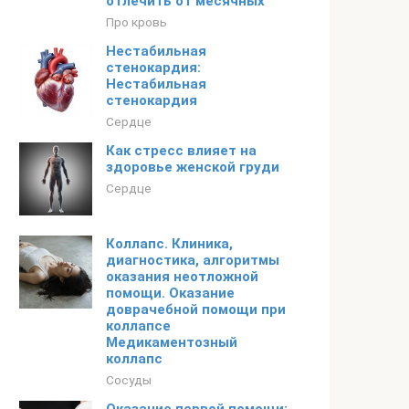
отлечить от месячных
Про кровь
Нестабильная
стенокардия:
Нестабильная
стенокардия
Сердце
Как стресс влияет на
здоровье женской груди
Сердце
Коллапс. Клиника,
диагностика, алгоритмы
оказания неотложной
помощи. Оказание
доврачебной помощи при
коллапсе
Медикаментозный
коллапс
Сосуды