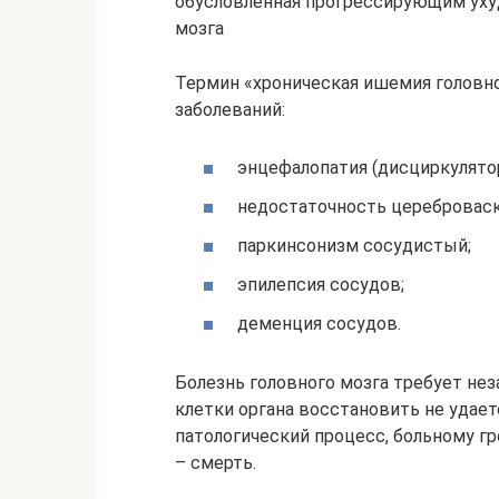
обусловленная прогрессирующим уху
мозга
Термин «хроническая ишемия головно
заболеваний:
энцефалопатия (дисциркулятор
недостаточность цереброваск
паркинсонизм сосудистый;
эпилепсия сосудов;
деменция сосудов.
Болезнь головного мозга требует не
клетки органа восстановить не удает
патологический процесс, больному г
– смерть.