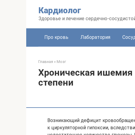
Перейти
Кардиолог
к
контенту
Здоровье и лечение сердечно-сосудисто
Про кровь
Лаборатория
Сосу
Главная
»
Мозг
Хроническая ишемия г
степени
Возникающий дефицит кровообращени
к циркуляторной гипоксии, вследстви
недостаточное количество глюкозы.