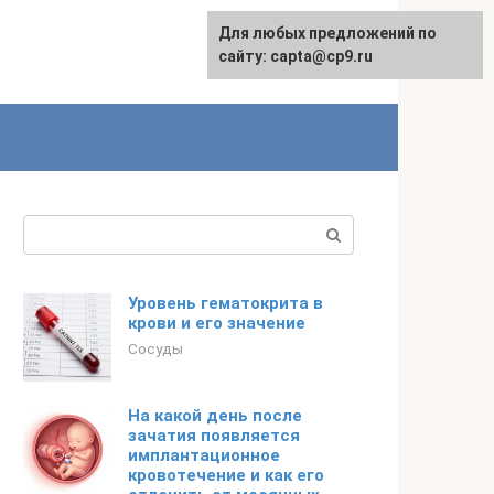
Для любых предложений по
сайту: capta@cp9.ru
Поиск:
Уровень гематокрита в
крови и его значение
Сосуды
На какой день после
зачатия появляется
имплантационное
кровотечение и как его