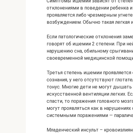
Симптомы ишемии зависят от степени
отклонениями в поведении ребенка и 
проявляется либо чрезмерным угнет
возбуждением. Обычно такая легкая 
Если патологические отклонения зам
говорят об ишемии 2 степени. При не
нарушению сна, обильному срыгивани
своевременной медицинской помощи 
Третья степень ишемии проявляется
сознания, у него отсутствуют глота
тонус. Многие дети не могут дышать
искусственной вентиляции легких. Е
спасти, то поражения головного моз
могут проявляться как в нарушениях о
системными поражениями — паралича
Младенческий инсульт – кровоизлиян