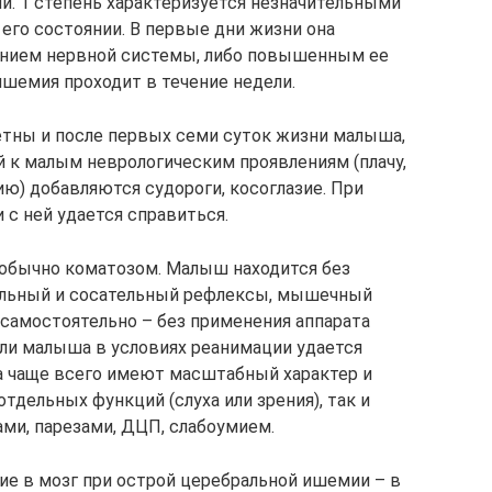
. 1 степень характеризуется незначительными
его состоянии. В первые дни жизни она
ением нервной системы, либо повышенным ее
ишемия проходит в течение недели.
етны и после первых семи суток жизни малыша,
й к малым неврологическим проявлениям (плачу,
ю) добавляются судороги, косоглазие. При
с ней удается справиться.
 обычно коматозом. Малыш находится без
тельный и сосательный рефлексы, мышечный
 самостоятельно – без применения аппарата
сли малыша в условиях реанимации удается
га чаще всего имеют масштабный характер и
тдельных функций (слуха или зрения), так и
ми, парезами, ДЦП, слабоумием.
ие в мозг при острой церебральной ишемии – в