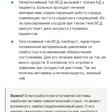
Гипертензивный тип ВСД вызывает скачки АД у
пациента. Больные проходят лечение
препаратами, корректирующие работу сердца,
снижающие частоту сердечных сокращений. Из-
за пульсирования сосудов при таком типе ВСД
присутствует риск инсульта у пожилых
пациентов.
Гипотезивный тип ВСД, наоборот, характерен
пониженным артериальным давлением со
слабостью и возможными обморочными
состояниями. Для его лечения имеется не так уж
много средств. В основном это атропин и
эуфиллин при сосудистой дистонии. Так же
полезны витамины и антиоксиданты, зеленый
чай.
Важно!
Если в работе вегетативной системы
наиболее активен симпатический отдел, то может
возникнуть симпатоадреналиновый криз. О его
начале свидетельствует краснота или, наоборот,