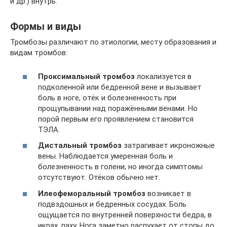
и др.) внутрь.
Формы и виды
Тромбозы различают по этиологии, месту образования и
видам тромбов:
Проксимальный тромбоз
локализуется в
подколенной или бедренной вене и вызывает
боль в ноге, отёк и болезненность при
прощупывании над поражёнными венами. Но
порой первым его проявлением становится
ТЭЛА.
Дистальный тромбоз
затрагивает икроножные
вены. Наблюдается умеренная боль и
болезненность в голени, но иногда симптомы
отсутствуют. Отёков обычно нет.
Илеофеморальный тромбоз
возникает в
подвздошных и бедренных сосудах. Боль
ощущается по внутренней поверхности бедра, в
икрах, паху. Нога заметно распухает от стопы до