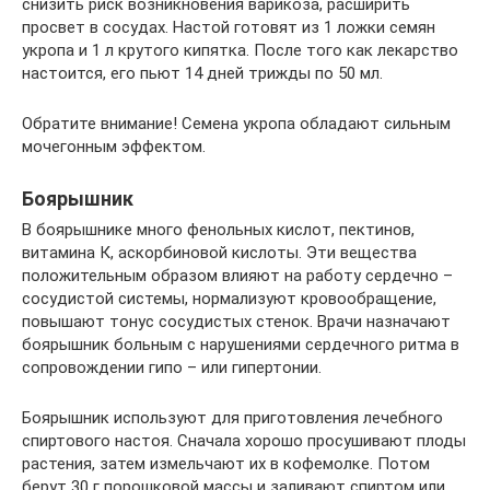
снизить риск возникновения варикоза, расширить
просвет в сосудах. Настой готовят из 1 ложки семян
укропа и 1 л крутого кипятка. После того как лекарство
настоится, его пьют 14 дней трижды по 50 мл.
Обратите внимание! Семена укропа обладают сильным
мочегонным эффектом.
Боярышник
В боярышнике много фенольных кислот, пектинов,
витамина К, аскорбиновой кислоты. Эти вещества
положительным образом влияют на работу сердечно –
сосудистой системы, нормализуют кровообращение,
повышают тонус сосудистых стенок. Врачи назначают
боярышник больным с нарушениями сердечного ритма в
сопровождении гипо – или гипертонии.
Боярышник используют для приготовления лечебного
спиртового настоя. Сначала хорошо просушивают плоды
растения, затем измельчают их в кофемолке. Потом
берут 30 г порошковой массы и заливают спиртом или