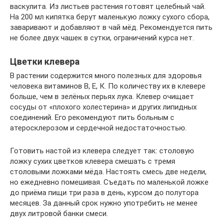
васкулита. Из листьев растения готовят целебный чай.
На 200 мл кипятка берут маленькую ложку сухого сбора,
заваривают и добавляют в чай мёд. Рекомендуется пить
не более двух чашек в сутки, ограничений курса нет.
Цветки клевера
В растении содержится много полезных для здоровья
человека витаминов В, Е, К. По количеству их в клевере
больше, чем в зелёных перьях лука. Клевер очищает
сосуды от «плохого холестерина» и других липидных
соединений. Его рекомендуют пить больным с
атеросклерозом и сердечной недостаточностью.
Готовить настой из клевера следует так: столовую
ложку сухих цветков клевера смешать с тремя
столовыми ложками мёда. Настоять смесь две недели,
но ежедневно помешивая. Съедать по маленькой ложке
до приёма пищи три раза в день, курсом до полутора
месяцев. За данный срок нужно употребить не менее
двух литровой банки смеси.