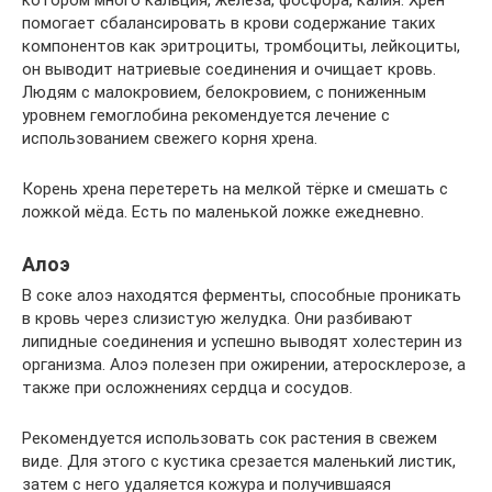
котором много кальция, железа, фосфора, калия. Хрен
помогает сбалансировать в крови содержание таких
компонентов как эритроциты, тромбоциты, лейкоциты,
он выводит натриевые соединения и очищает кровь.
Людям с малокровием, белокровием, с пониженным
уровнем гемоглобина рекомендуется лечение с
использованием свежего корня хрена.
Корень хрена перетереть на мелкой тёрке и смешать с
ложкой мёда. Есть по маленькой ложке ежедневно.
Алоэ
В соке алоэ находятся ферменты, способные проникать
в кровь через слизистую желудка. Они разбивают
липидные соединения и успешно выводят холестерин из
организма. Алоэ полезен при ожирении, атеросклерозе, а
также при осложнениях сердца и сосудов.
Рекомендуется использовать сок растения в свежем
виде. Для этого с кустика срезается маленький листик,
затем с него удаляется кожура и получившаяся