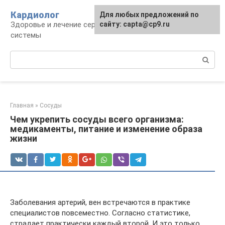
Перейти
Кардиолог
Для любых предложений по
к
Здоровье и лечение сердечно-сосудистой
сайту: capta@cp9.ru
контенту
системы
Поиск:
Главная
»
Сосуды
Чем укрепить сосуды всего организма:
медикаменты, питание и изменение образа
жизни
Заболевания артерий, вен встречаются в практике
специалистов повсеместно. Согласно статистике,
страдает практически каждый второй. И это только