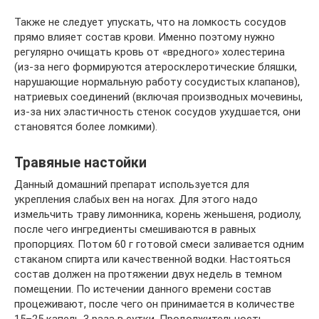
Также не следует упускать, что на ломкость сосудов
прямо влияет состав крови. Именно поэтому нужно
регулярно очищать кровь от «вредного» холестерина
(из-за него формируются атеросклеротические бляшки,
нарушающие нормальную работу сосудистых клапанов),
натриевых соединений (включая производных мочевины,
из-за них эластичность стенок сосудов ухудшается, они
становятся более ломкими).
Травяные настойки
Данный домашний препарат используется для
укрепления слабых вен на ногах. Для этого надо
измельчить траву лимонника, корень женьшеня, родиолу,
после чего ингредиенты смешиваются в равных
пропорциях. Потом 60 г готовой смеси заливается одним
стаканом спирта или качественной водки. Настояться
состав должен на протяжении двух недель в темном
помещении. По истечении данного времени состав
процеживают, после чего он принимается в количестве
15–25 капель 3 раза в сутки. Продолжительность