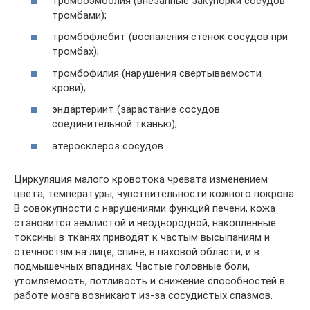
тромбоэмболия (внезапные закупорки сосудов
тромбами);
тромбофлебит (воспаления стенок сосудов при
тромбах);
тромбофилия (нарушения свертываемости
крови);
эндартериит (зарастание сосудов
соединительной тканью);
атеросклероз сосудов.
Циркуляция малого кровотока чревата изменением
цвета, температуры, чувствительности кожного покрова.
В совокупности с нарушениями функций печени, кожа
становится землистой и неоднородной, накопленные
токсины в тканях приводят к частым высыпаниям и
отечностям на лице, спине, в паховой области, и в
подмышечных впадинах. Частые головные боли,
утомляемость, потливость и снижение способностей в
работе мозга возникают из-за сосудистых спазмов.