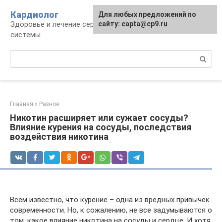
Перейти
Кардиолог
Для любых предложений по
к
Здоровье и лечение сердечно-сосудистой
сайту: capta@cp9.ru
контенту
системы
Поиск:
Главная
»
Разное
Никотин расширяет или сужает сосуды?
Влияние курения на сосуды, последствия
воздействия никотина
Всем известно, что курение – одна из вредных привычек
современности. Но, к сожалению, не все задумываются о
том, какое влияние никотина на сосуды и сердце. И хотя