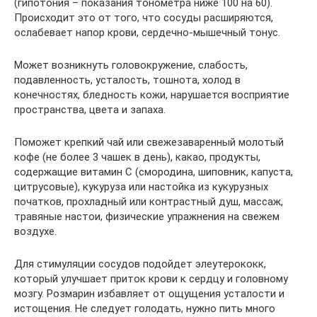
(гипотония – показания тонометра ниже 100 на 60).
Происходит это от того, что сосуды расширяются,
ослабевает напор крови, сердечно-мышечный тонус.
Может возникнуть головокружение, слабость,
подавленность, усталость, тошнота, холод в
конечностях, бледность кожи, нарушается восприятие
пространства, цвета и запаха.
Поможет крепкий чай или свежезаваренный молотый
кофе (не более 3 чашек в день), какао, продукты,
содержащие витамин С (смородина, шиповник, капуста,
цитрусовые), кукуруза или настойка из кукурузных
початков, прохладный или контрастный душ, массаж,
травяные настои, физические упражнения на свежем
воздухе.
Для стимуляции сосудов подойдет элеутерококк,
который улучшает приток крови к сердцу и головному
мозгу. Розмарин избавляет от ощущения усталости и
истощения. Не следует голодать, нужно пить много