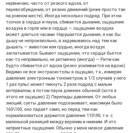
нервничаю, часто от резкого вдоха, от
перевозбуждения, от резких движений (реже просто так
на ровном месте). Иногда несколько подряд. При этом
толчок в сердце и пауза, сбивается дыхание, ощущение
воздуха в горле или в сердце — ощущение воздуха
может длиться часами. Нарушается дыхание, я как бы
дышу не непроизвольно, а задумываюсь над тем как
дышать — животом или грудью, иногда воздух
заглатывается. Бывают ощущения, что сердце бьётся
как-то неправильно, не ритмично (иногда) — Ритм как
будто сбивается от вдоха (резко усиливается на вдохе).
Видимо не все экстрасистолы я ощущаю, т.к., измеряя
давление электронным тонометром, в 1/3 случаев у него
1 раз пульс может пикнуть 2 раза подряд с малым
интервалом, а потом пауза длиннее обычной (хотя я
этого не ощущаю) 2) Перепады давления. От любых
эмоций, суеты давление подскакивает, максимум было
160\100, оно падает само, но перед тем как
нормализоваться держится давление 110\90, т.е. с
маленькой разницей между верхним и нижним. И это
неприятные ощущения. Обычно у меня низкое давление