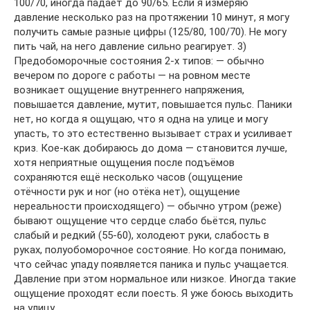
100/70, иногда падает до 90/65. Если я измеряю
давление несколько раз на протяжении 10 минут, я могу
получить самые разные цифры (125/80, 100/70). Не могу
пить чай, на него давление сильно реагирует. 3)
Предобоморочные состояния 2-х типов: — обычно
вечером по дороге с работы — на ровном месте
возникает ощущение внутреннего напряжения,
повышается давление, мутит, повышается пульс. Паники
нет, но когда я ощущаю, что я одна на улице и могу
упасть, то это естественно вызывает страх и усиливает
криз. Кое-как добираюсь до дома — становится лучше,
хотя неприятные ощущения после подъёмов
сохраняются ещё несколько часов (ощущение
отёчности рук и ног (но отёка нет), ощущение
нереальности происходящего) — обычно утром (реже)
бывают ощущение что сердце слабо бьётся, пульс
слабый и редкий (55-60), холодеют руки, слабость в
руках, полуобоморочное состояние. Но когда понимаю,
что сейчас упаду появляется паника и пульс учащается.
Давление при этом нормальное или низкое. Иногда такие
ощущение проходят если поесть. Я уже боюсь выходить
на улицу.