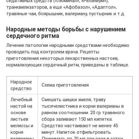
седативных средств («Люминал», «Реланиум»),
транквилизаторов, а еще «Афобазол», «Адаптол»,
травяные чаи, боярышник, валериану, пустырник и т.д.
Народные методы борьбы с нарушением
сердечного ритма
Лечение патологии народными средствами необходимо
проводить под контролем врача. Рецепты
приготовления некоторых лекарственных настоев,
нормализующих сердечный ритм, приведены в таблице.
Народное
Схема приготовления
средство
Лечебный
Смешать шишки хмеля, траву
настой на
тысячелистника и корни валерианы в
основе
равном соотношении. 20 гр травяного
листьев
сбора заливают 150 мл кипятка.
мелиссы и
Средство настаивают не менее 45
корня
минут. Напиток отфильтровать.
валерианы
Принимать по 70 мл три раза в сутки.