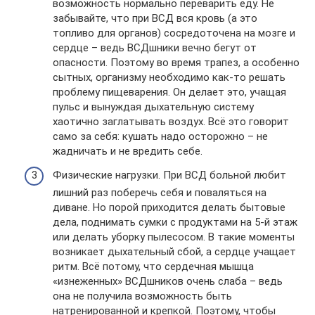
возможность нормально переварить еду. Не
забывайте, что при ВСД вся кровь (а это
топливо для органов) сосредоточена на мозге и
сердце – ведь ВСДшники вечно бегут от
опасности. Поэтому во время трапез, а особенно
сытных, организму необходимо как-то решать
проблему пищеварения. Он делает это, учащая
пульс и вынуждая дыхательную систему
хаотично заглатывать воздух. Всё это говорит
само за себя: кушать надо осторожно – не
жадничать и не вредить себе.
Физические нагрузки. При ВСД больной любит
лишний раз поберечь себя и поваляться на
диване. Но порой приходится делать бытовые
дела, поднимать сумки с продуктами на 5-й этаж
или делать уборку пылесосом. В такие моменты
возникает дыхательный сбой, а сердце учащает
ритм. Всё потому, что сердечная мышца
«изнеженных» ВСДшников очень слаба – ведь
она не получила возможность быть
натренированной и крепкой. Поэтому, чтобы