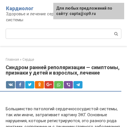
Перейти
Кардиолог
Для любых предложений по
к
Здоровье и лечение сердечно-сосудистой
сайту: capta@cp9.ru
контенту
системы
Поиск:
Главная
»
Сердце
Синдром ранней реполяризации — симптомы,
признаки у детей и взрослых, лечение
Большинство патологий сердечнососудистой системы,
так или иначе, затрагивает картину ЭКГ. Основные
нарушения, которые регистрируются, это разного рода
аритмии, сопряженные с течением главного заболевания.