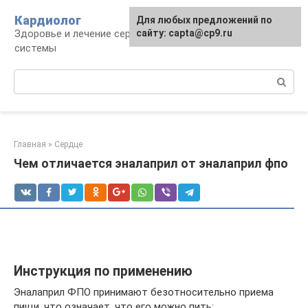
Перейти
Кардиолог
Для любых предложений по
к
Здоровье и лечение сердечно-сосудистой
сайту: capta@cp9.ru
контенту
системы
Поиск:
Главная
»
Сердце
Чем отличается эналаприл от эналаприл фпо
Инструкция по применению
Эналаприл ФПО принимают безотносительно приема
пищи, что означает, что его можно пить: