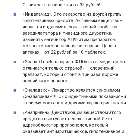
Стоимость начинается от 38 рублей.
«Индапамид». Это лекарство из другой группы
гипотензивных средств. Активным веществом
является индапамид, сочетающий свойства
вазодилататора и тиазидного диуретика.
Заменять ингибитор АПФ этим препаратом
можно только по назначению врача. Цена в
аптеках – от 22 рублей за 10 таблеток.
«Энап». От «Эналаприла-ФПО» этот медикамент
отличается только страной- — словенский
препарат, который стоит в три раза дороже
российского аналога.
«Эналадекс». Лекарство является синонимом
«Эналаприла-ФПО» с идентичными показаниями
к приему, составом и другими характеристиками.
«Анаприлин». Действующим веществом этого
средства выступает неселективный бета-
адреноблокатор пропранолол, который
оказывает антиаритмическое, гипотензивное и