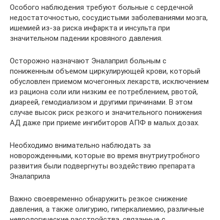
Особого наблюдения требуют больные с сердечной
недостаточностью, сосудистыми заболеваниями мозга,
ишемией из-за риска инфаркта и инсульта при
значительном падении кровяного давления.
Осторожно назначают Эналаприл больным с
пониженным объемом циркулирующей крови, который
обусловлен приемом мочегонных лекарств, исключением
из рациона соли или низким ее потреблением, рвотой,
диареей, гемодиализом и другими причинами. В этом
случае высок риск резкого и значительного понижения
АД даже при приеме ингибиторов АПФ в малых дозах.
Необходимо внимательно наблюдать за
новорожденными, которые во время внутриутробного
развития были подвергнуты воздействию препарата
Эналаприла
Важно своевременно обнаружить резкое снижение
давления, а также олигурию, гиперкалиемию, различные
неврологические расстройства, связанные с