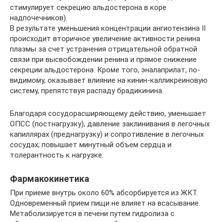
стимулирует секрецию альдостерона в коре
надпочечников).
В результате уменьшения концентрации ангиотензина II
происходит вторичное увеличение активности ренина
плазмы за счет устранения отрицательной обратной
связи при высвобождении ренина и прямое снижение
секреции альдостерона. Кроме того, эналаприлат, по-
видимому, оказывает влияние на кинин-калликреиновую
систему, препятствуя распаду брадикинина.
Благодаря сосудорасширяющему действию, уменьшает
ОПСС (постнагрузку), давление заклинивания в легочных
капиллярах (преднагрузку) и сопротивление в легочных
сосудах; повышает минутный объем сердца и
толерантность к нагрузке.
Фармакокинетика
При приеме внутрь около 60% абсорбируется из ЖКТ.
Одновременный прием пищи не влияет на всасывание.
Метаболизируется в печени путем гидролиза с