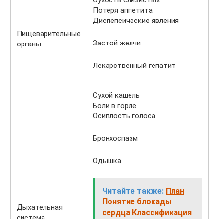
Сухость слизистых
Потеря аппетита
Диспепсические явления
Пищеварительные
Застой желчи
органы
Лекарственный гепатит
Сухой кашель
Боли в горле
Осиплость голоса
Бронхоспазм
Одышка
Читайте также:
План
Понятие блокады
Дыхательная
сердца Классификация
система