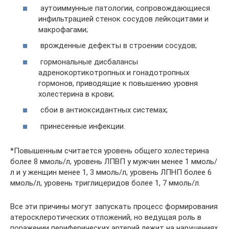
аутоиммунные патологии, сопровождающиеся
инфильтрацией стенок сосудов лейкоцитами и
макрофагами;
врожденные дефекты в строении сосудов;
гормональные дисбалансы
адренокортикотропных и гонадотропных
гормонов, приводящие к повышению уровня
холестерина в крови;
сбои в антиоксидантных системах;
принесенные инфекции.
*Повышенным считается уровень общего холестерина
более 8 ммоль/л, уровень ЛПВП у мужчин менее 1 ммоль/
л и у женщин менее 1, 3 ммоль/л, уровень ЛПНП более 6
ммоль/л, уровень триглицеридов более 1, 7 ммоль/л.
Все эти причины могут запускать процесс формирования
атеросклеротических отложений, но ведущая роль в
поражении периферических артерий лежит на нарушениях