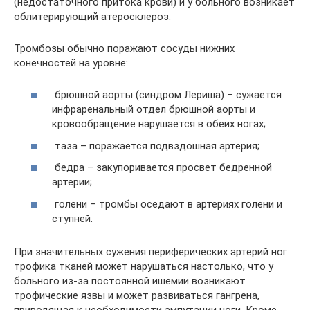
(недостаточного притока крови) и у больного возникает
облитерирующий атеросклероз.
Тромбозы обычно поражают сосуды нижних
конечностей на уровне:
брюшной аорты (синдром Лериша) – сужается
инфраренальный отдел брюшной аорты и
кровообращение нарушается в обеих ногах;
таза – поражается подвздошная артерия;
бедра – закупоривается просвет бедренной
артерии;
голени – тромбы оседают в артериях голени и
ступней.
При значительных сужения периферических артерий ног
трофика тканей может нарушаться настолько, что у
больного из-за постоянной ишемии возникают
трофические язвы и может развиваться гангрена,
приводящая к необходимости ампутации ноги. Кроме