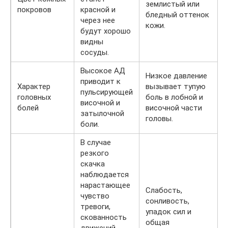
землистый или
покровов
красной и
бледный оттенок
через нее
кожи.
будут хорошо
видны
сосуды.
Высокое АД
Низкое давление
приводит к
Характер
вызывает тупую
пульсирующей
головных
боль в лобной и
височной и
болей
височной части
затылочной
головы.
боли.
В случае
резкого
скачка
наблюдается
нарастающее
Слабость,
чувство
сонливость,
тревоги,
упадок сил и
скованность
общая
движений.