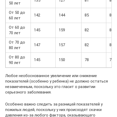
135
127
81
80
50 лет
От 50 до
142
144
85
85
60 лет
От 60 до
145
159
82
85
70 лет
От 70 до
147
157
82
83
80 лет
От 80 до
145
150
78
79
90 лет
Любое необоснованное увеличение или снижение
показателей (особенно у ребенка) не должно остаться
незамеченным, поскольку это гласит о развитии
серьезного заболевания.
Особенно важно следить за разницей показателей у
пожилых людей, поскольку у них происходят скачки
давления из-за любого фактора, оказывающего