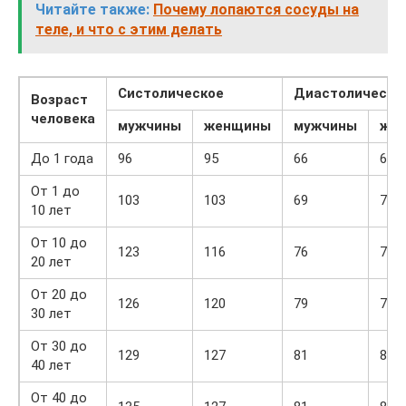
Читайте также:
Почему лопаются сосуды на
теле, и что с этим делать
Систолическое
Диастолическо
Возраст
человека
мужчины
женщины
мужчины
же
До 1 года
96
95
66
65
От 1 до
103
103
69
70
10 лет
От 10 до
123
116
76
72
20 лет
От 20 до
126
120
79
75
30 лет
От 30 до
129
127
81
80
40 лет
От 40 до