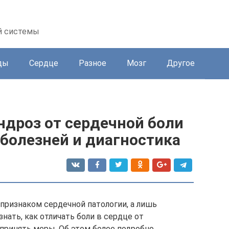
й системы
ды
Сердце
Разное
Мозг
Другое
ндроз от сердечной боли
болезней и диагностика
 признаком сердечной патологии, а лишь
ать, как отличать боли в сердце от
принять меры. Об этом более подробно