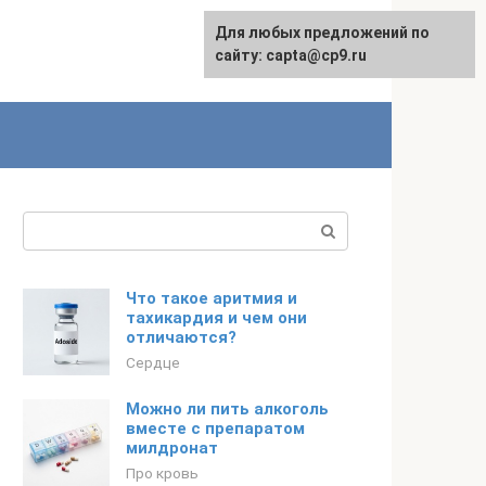
Для любых предложений по
сайту: capta@cp9.ru
Поиск:
Что такое аритмия и
тахикардия и чем они
отличаются?
Сердце
Можно ли пить алкоголь
вместе с препаратом
милдронат
Про кровь