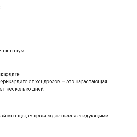
;
лышен шум.
икардите
 перикардите от хондрозов — это нарастающая
ет несколько дней.
чной мышцы, сопровождающееся следующими