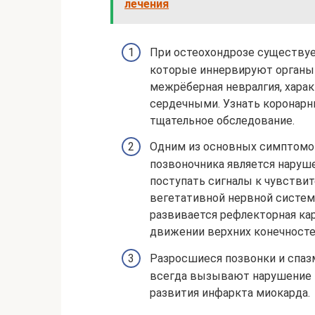
лечения
При остеохондрозе существу
которые иннервируют органы г
межрёберная невралгия, хара
сердечными. Узнать коронарн
тщательное обследование.
Одним из основных симптомов
позвоночника является наруш
поступать сигналы к чувстви
вегетативной нервной системы
развивается рефлекторная кар
движении верхних конечносте
Разросшиеся позвонки и спаз
всегда вызывают нарушение 
развития инфаркта миокарда.