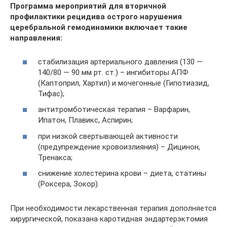
Программа мероприятий для вторичной
профилактики рецидива острого нарушения
церебральной гемодинамики включает такие
направления:
стабилизация артериального давления (130 —
140/80 — 90 мм рт. ст.) – ингибиторы АПФ
(Каптоприл, Хартил) и мочегонные (Гипотиазид,
Тифас);
антитромботическая терапия – Варфарин,
Ипатон, Плавикс, Аспирин;
при низкой свертывающей активности
(предупреждение кровоизлияния) – Дицинон,
Тренакса;
снижение холестерина крови – диета, статины
(Роксера, Зокор).
При необходимости лекарственная терапия дополняется
хирургической, показана каротидная эндартерэктомия