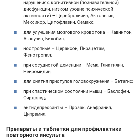
нарушениях, когнитивной (познавательной)
дисфункции, низком уровне психической
активности) – Церебролизин, Актовегин,
Мексикор, Цитофлавин, Семакс;
для улучшения мозгового кровотока – Кавинтон,
Агапурин, Билобил;
ноотропные – Цераксон, Пирацетам,
Фенотропил;
при сосудистой деменции – Мема, Глиатилин,
Нейромидин;
для снятия приступов головокружения – Бетагис;
при спастическом состоянии мышц – Баклофен,
Сирдалуд;
антидепрессанты – Прозак, Анафранил,
Ципрамил.
Препараты и таблетки для профилактики
повторного инсульта