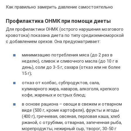
Как правильно замерить давление самостоятельно
Профилактика ОНМК при помощи диеты
Для профилактики ОНМК (острого нарушения мозгового
кровотока) показана диета по типу средиземноморской
с добавлением орехов. Она предусматривает:
минимизацию потребления мяса (до 2 раз в
неделю), сливок и сливочного масла (до 10 г в
день), соли до 3-5 г, сахара (отказ или не более
15 г);
отказ от колбас, субпродуктов, сала,
кулинарного жира, наваров, алкоголя, крепкого
кофе, жареных и острых блюд;
в основе рациона – овощи в свежем и отварном
виде (500 г, кроме картофеля), фрукты и ягоды
(400 г), гречневая, овсяная, перловая каша, хлеб
ржаной, с отрубями, отварная, запеченная рыба,
морепродукты, нежирный сыр, творог, 30-50 г