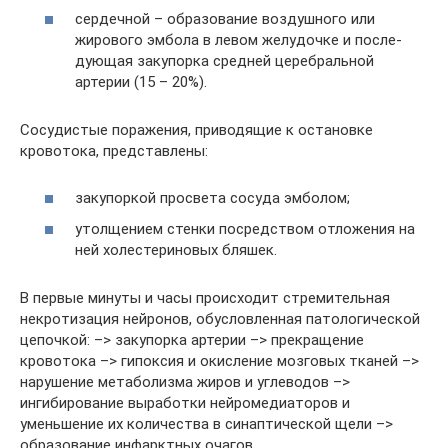
сердечной – образование воздушного или
жирового эмбола в левом желудочке и после-
дующая закупорка средней церебральной
артерии (15 – 20%).
Сосудистые поражения, приводящие к остановке
кровотока, представлены:
закупоркой просвета сосуда эмболом;
утолщением стенки посредством отложения на
ней холестериновых бляшек.
В первые минуты и часы происходит стремительная
некротизация нейронов, обусловленная патологической
цепочкой: –> закупорка артерии –> прекращение
кровотока –> гипоксия и окисление мозговых тканей –>
нарушение метаболизма жиров и углеводов –>
ингибирование выработки нейромедиаторов и
уменьшение их количества в синаптической щели –>
образование инфарктных очагов.