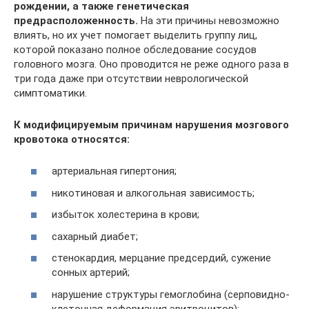
рождении, а также генетическая
предрасположенность.
На эти причины невозможно
влиять, но их учет помогает выделить группу лиц,
которой показано полное обследование сосудов
головного мозга. Оно проводится не реже одного раза в
три года даже при отсутствии неврологической
симптоматики.
К модифицируемым причинам нарушения мозгового
кровотока относятся:
артериальная гипертония;
никотиновая и алкогольная зависимость;
избыток холестерина в крови;
сахарный диабет;
стенокардия, мерцание предсердий, сужение
сонных артерий;
нарушение структуры гемоглобина (серповидно-
клеточная деформация эритроцитов);