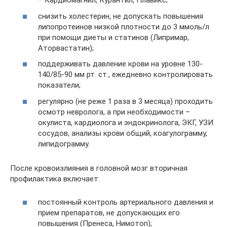
– Кардиомагнил, Курантил, Плавикс;
снизить холестерин, не допускать повышения
липопротеинов низкой плотности до 3 ммоль/л
при помощи диеты и статинов (Липримар,
Аторвастатин);
поддерживать давление крови на уровне 130-
140/85-90 мм рт. ст., ежедневно контролировать
показатели;
регулярно (не реже 1 раза в 3 месяца) проходить
осмотр невролога, а при необходимости –
окулиста, кардиолога и эндокринолога, ЭКГ, УЗИ
сосудов, анализы крови общий, коагулограмму,
липидограмму.
После кровоизлияния в головной мозг вторичная
профилактика включает:
постоянный контроль артериального давления и
прием препаратов, не допускающих его
повышения (Пренеса, Нимотоп);