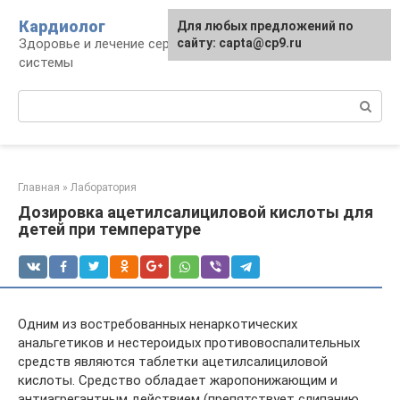
Перейти
Кардиолог
Для любых предложений по
к
Здоровье и лечение сердечно-сосудистой
сайту: capta@cp9.ru
контенту
системы
Поиск:
Главная
»
Лаборатория
Дозировка ацетилсалициловой кислоты для
детей при температуре
Одним из востребованных ненаркотических
анальгетиков и нестероидых противовоспалительных
средств являются таблетки ацетилсалициловой
кислоты. Средство обладает жаропонижающим и
антиагрегантным действием (препятствует слипанию