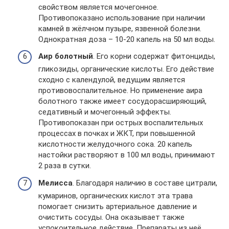
свойством является мочегонное.
Противопоказано использование при наличии
камней в жёлчном пузыре, язвенной болезни.
Однократная доза – 10-20 капель на 50 мл воды.
Аир болотный
. Его корни содержат фитонциды,
гликозиды, органические кислоты. Его действие
сходно с календулой, ведущим является
противовоспалительное. Но применение аира
болотного также имеет сосудорасширяющий,
седативный и мочегонный эффекты.
Противопоказан при острых воспалительных
процессах в почках и ЖКТ, при повышенной
кислотности желудочного сока. 20 капель
настойки растворяют в 100 мл воды, принимают
2 раза в сутки.
Мелисса
. Благодаря наличию в составе цитрали,
кумаринов, органических кислот эта трава
помогает снизить артериальное давление и
очистить сосуды. Она оказывает также
успокоительное действие. Препараты из неё