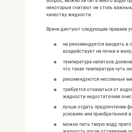
Вопрос, можно ли пить много воды 
некоторые считают не столь важным
качеству жидкости.
Врачи диктуют следующие правила у
не рекомендуется вводить в с
воздействует на почки и желу
температура напитков должна 
что такая температура чуть н
рекомендуются несоленые мин
требуется отказаться от водо
жидкости недостаточная очист
лучше отдать предпочтение ф
условиях или приобретенной в
можно пить талую воду, приг
жидкость после оттаивания т