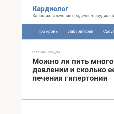
Перейти
Кардиолог
к
контенту
Здоровье и лечение сердечно-сосудисто
Про кровь
Лаборатория
Сосу
Главная
»
Сосуды
Можно ли пить много
давлении и сколько е
лечения гипертонии