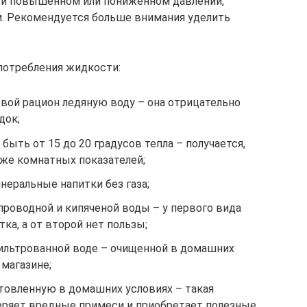
при повышенном или пониженном давлении,
. Рекомендуется больше внимания уделить
потребления жидкости:
вой рацион ледяную воду – она отрицательно
док;
быть от 15 до 20 градусов тепла – получается,
иже комнатных показателей;
еральные напитки без газа;
проводной и кипяченой воды – у первого вида
ка, а от второй нет пользы;
ильтрованной воде – очищенной в домашних
 магазине;
отовленную в домашних условиях – такая
еряет вредные примеси и приобретает полезные