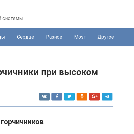
й системы
ды
Сердце
Разное
Мозг
Другое
орчичники при высоком
 горчичников