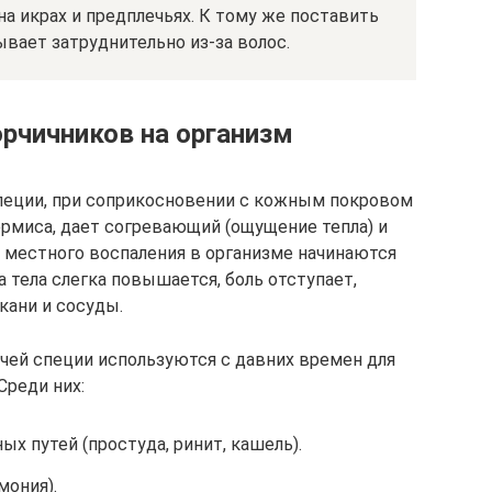
на икрах и предплечьях. К тому же поставить
ывает затруднительно из-за волос.
орчичников на организм
пеции, при соприкосновении с кожным покровом
рмиса, дает согревающий (ощущение тепла) и
 местного воспаления в организме начинаются
 тела слегка повышается, боль отступает,
кани и сосуды.
чей специи используются с давних времен для
Среди них:
х путей (простуда, ринит, кашель).
мония).