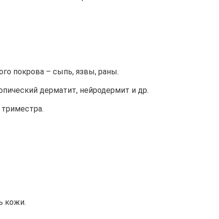
о покрова – сыпь, язвы, раны.
опический дерматит, нейродермит и др.
 триместра.
ь кожи.