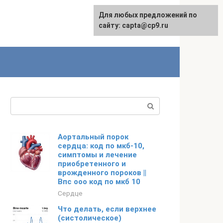
Для любых предложений по
сайту: capta@cp9.ru
Поиск:
Аортальный порок
сердца: код по мкб-10,
симптомы и лечение
приобретенного и
врожденного пороков ||
Впс ооо код по мкб 10
Сердце
Что делать, если верхнее
(систолическое)