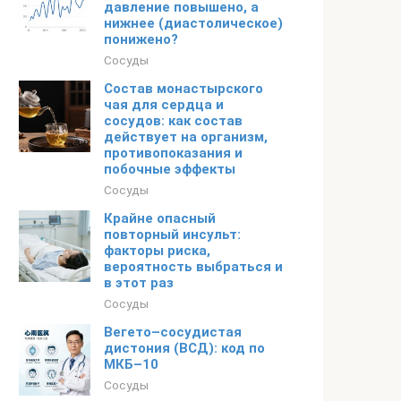
давление повышено, а
нижнее (диастолическое)
понижено?
Сосуды
Состав монастырского
чая для сердца и
сосудов: как состав
действует на организм,
противопоказания и
побочные эффекты
Сосуды
Крайне опасный
повторный инсульт:
факторы риска,
вероятность выбраться и
в этот раз
Сосуды
Вегето–сосудистая
дистония (ВСД): код по
МКБ–10
Сосуды