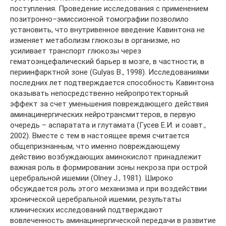
поступления. Проведение исследования с применением
позитронно–эмиссионной томографии позволило
установить, что внутривенное введение Кавинтона не
изменяет метаболизм глюкозы в организме, но
усиливает транспорт глюкозы через
гематоэнцефалический барьер в мозге, в частности, в
периинфарктной зоне (Gulyas B., 1998). Исследованиями
последних лет подтверждается способность Кавинтона
оказывать непосредственно нейропротекторный
эффект за счет уменьшения повреждающего действия
аминацинергических нейротрансмиттеров, в первую
очередь – аспаратата и глутамата (Гусев Е.И. и соавт.,
2002). Вместе с тем в настоящее время считается
общепризнанным, что именно повреждающему
действию возбуждающих аминокислот принадлежит
важная роль в формировании зоны некроза при острой
церебральной ишемии (Olney J., 1981). Широко
обсуждается роль этого механизма и при воздействии
хронической церебральной ишемии, результаты
клинических исследований подтверждают
вовлеченность аминацинергической передачи в развитие