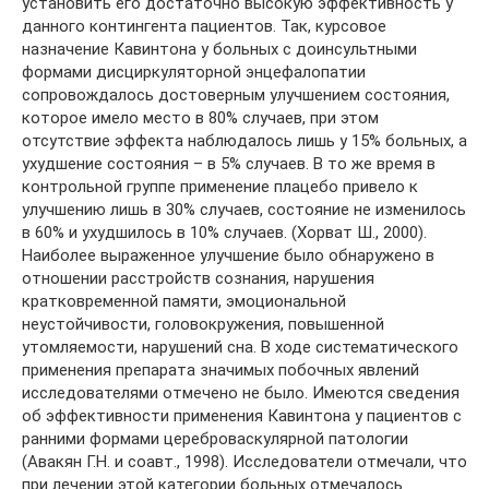
установить его достаточно высокую эффективность у
данного контингента пациентов. Так, курсовое
назначение Кавинтона у больных с доинсультными
формами дисциркуляторной энцефалопатии
сопровождалось достоверным улучшением состояния,
которое имело место в 80% случаев, при этом
отсутствие эффекта наблюдалось лишь у 15% больных, а
ухудшение состояния – в 5% случаев. В то же время в
контрольной группе применение плацебо привело к
улучшению лишь в 30% случаев, состояние не изменилось
в 60% и ухудшилось в 10% случаев. (Хорват Ш., 2000).
Наиболее выраженное улучшение было обнаружено в
отношении расстройств сознания, нарушения
кратковременной памяти, эмоциональной
неустойчивости, головокружения, повышенной
утомляемости, нарушений сна. В ходе систематического
применения препарата значимых побочных явлений
исследователями отмечено не было. Имеются сведения
об эффективности применения Кавинтона у пациентов с
ранними формами цереброваскулярной патологии
(Авакян Г.Н. и соавт., 1998). Исследователи отмечали, что
при лечении этой категории больных отмечалось