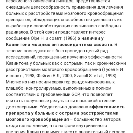
перекисного окисления липидов, представляется
очевидным целесообразность применения для лечения
больных с расстройствами мозгового кровообращения
препаратов, обладающих способностью уменьшать их
выработку и способствующих связыванию свободных
радикалов. В этой связи представляет интерес
сообщение Olpe H. и соавт. (1986)
о наличии у
Кавинтона мощных антиоксидантных свойств.
В
течение последних лет был проведен целый ряд
исследований, посвященных изучению эффективности
Кавинтона у больных как с острыми, так и хроническими
расстройствами мозгового кровообращения (Гусев Е.И.
и соавт., 1998; Фейгин В.Л., 2000; Szacall S. et al., 1998).
Многие из них носили характер рандомизированных
плацебо–контролируемых, выполненных в полном
соответствии с требованиями GCP, что позволяет
считать полученные результаты в высокой степени
достоверными. Убедительно доказана
эффективность
препарата у больных с острыми расстройствами
мозгового кровообращения
– большинство авторов
сходятся во мнении, что на фоне внутривенного
введения Кавинтона имеет место значительный регресс