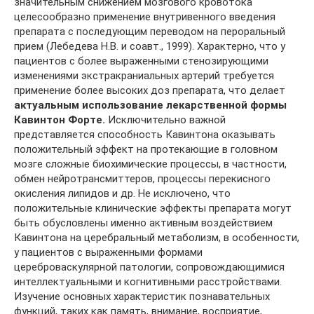
значительным снижением мозгового кровотока
целесообразно применение внутривенного введения
препарата с последующим переводом на пероральный
прием (Лебедева Н.В. и соавт., 1999). Характерно, что у
пациентов с более выраженными стенозирующими
изменениями экстракраниальных артерий требуется
применение более высоких доз препарата, что делает
актуальным использование лекарственной формы
Кавинтон Форте.
Исключительно важной
представляется способность Кавинтона оказывать
положительный эффект на протекающие в головном
мозге сложные биохимические процессы, в частности,
обмен нейротрансмиттеров, процессы перекисного
окисления липидов и др. Не исключено, что
положительные клинические эффекты препарата могут
быть обусловлены именно активным воздействием
Кавинтона на церебральный метаболизм, в особенности,
у пациентов с выраженными формами
цереброваскулярной патологии, сопровождающимися
интеллектуальными и когнитивными расстройствами.
Изучение основных характеристик познавательных
функций, таких как память, внимание, восприятие,