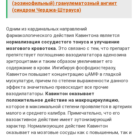
(эозинофильный) гранулематозный ангиит
(синдром Черджа-Штрауса)
Одним из кардинальных направлений
фармакологического действия Кавинтона является
нормализация сосудистого тонуса и улучшение
мозгового кровотока.
Это связано с тем, что препарат
препятствует поглощению вазодилататора аденозина
эритроцитами и таким образом увеличивает его
содержание в крови. Ингибируя фосфодиэстеразу,
Кавинтон повышает концентрацию цАМФ в гладкой
мускулатуре, причем по степени выраженности данного
эффекта значительно превосходит все прочие
вазодилататоры.
Кавинтон оказывает
положительное действие на макроциркуляцию
,
которое в максимальной степени проявляется в артериях
малого и среднего калибра. Примечательно, что его
вазоактивное действие имеет эутонизирующий
характер. Нормализующее действие Кавинтон
оказывает на мозговые сосуды как с повышенным, так и