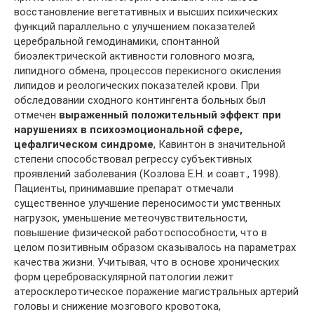
восстановление вегетативных и высших психических
функций параллельно с улучшением показателей
церебральной гемодинамики, спонтанной
биоэлектрической активности головного мозга,
липидного обмена, процессов перекисного окисления
липидов и реологических показателей крови. При
обследовании сходного контингента больных был
отмечен
выраженный положительный эффект при
нарушениях в психоэмоциональной сфере,
цефалгическом синдроме
, Кавинтон в значительной
степени способствовал регрессу субъективных
проявлений заболевания (Козлова Е.Н. и соавт., 1998).
Пациенты, принимавшие препарат отмечали
существенное улучшение переносимости умственных
нагрузок, уменьшение метеочувствительности,
повышение физической работоспособности, что в
целом позитивным образом сказывалось на параметрах
качества жизни. Учитывая, что в основе хронических
форм цереброваскулярной патологии лежит
атеросклеротическое поражение магистральных артерий
головы и снижение мозгового кровотока,