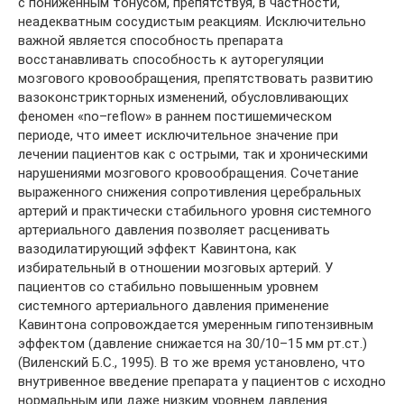
с пониженным тонусом, препятствуя, в частности,
неадекватным сосудистым реакциям. Исключительно
важной является способность препарата
восстанавливать способность к ауторегуляции
мозгового кровообращения, препятствовать развитию
вазоконстрикторных изменений, обусловливающих
феномен «nо–reflоw» в раннем постишемическом
периоде, что имеет исключительное значение при
лечении пациентов как с острыми, так и хроническими
нарушениями мозгового кровообращения. Сочетание
выраженного снижения сопротивления церебральных
артерий и практически стабильного уровня системного
артериального давления позволяет расценивать
вазодилатирующий эффект Кавинтона, как
избирательный в отношении мозговых артерий. У
пациентов со стабильно повышенным уровнем
системного артериального давления применение
Кавинтона сопровождается умеренным гипотензивным
эффектом (давление снижается на 30/10–15 мм рт.ст.)
(Виленский Б.С., 1995). В то же время установлено, что
внутривенное введение препарата у пациентов с исходно
нормальным или даже низким уровнем давления