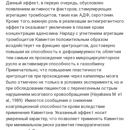
Данный эффект, в первую очередь, обусловлен
появлением активности факторов, стимулирующих
агрегацию тромбоцитов, таких как АДФ, серотонин.
Кроме того, важную роль в реализации антиагрегантного
эффекта оказывает увеличение в плазме крови
концентрации аденозина. Наряду с угнетением агрегации
тромбоцитов Кавинтон положительным образом
воздействует на функцию эритроцитов, достоверно
повышая их способность к деформируемости, облегчая
тем самым их прохождение через микроциркуляторное
русло и активизируя способность к газообмену.
Примечательно, что повышение пластичности
эритроцитов при прохождении через капилляры мозга
было отмечено не только в условиях эксперимента, но и
при обследовании пациентов с перенесенным острым
нарушением мозгового кровообращения (Hayakawa M. et
al., 1989). Имеются сообщения о снижении
коагуляционной способности крови вследствие
применения Кавинтона. Указанный эффект носит
умеренный характер, что позволяет применять Кавинтон
при минимальном риске развития геморрагических