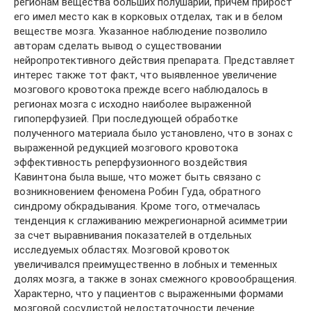
регионам вещества больших полушарий, причем прирост
его имел место как в корковых отделах, так и в белом
веществе мозга. Указанное наблюдение позволило
авторам сделать вывод о существовании
нейропротективного действия препарата. Представляет
интерес также тот факт, что выявленное увеличение
мозгового кровотока прежде всего наблюдалось в
регионах мозга с исходно наиболее выраженной
гипоперфузией. При последующей обработке
полученного материала было установлено, что в зонах с
выраженной редукцией мозгового кровотока
эффективность реперфузионного воздействия
Кавинтона была выше, что может быть связано с
возникновением феномена Робин Гуда, обратного
синдрому обкрадывания. Кроме того, отмечалась
тенденция к сглаживанию межрегионарной асимметрии
за счет выравнивания показателей в отдельных
исследуемых областях. Мозговой кровоток
увеличивался преимущественно в лобных и теменных
долях мозга, а также в зонах смежного кровообращения.
Характерно, что у пациентов с выраженными формами
мозговой сосудистой недостаточности лечение