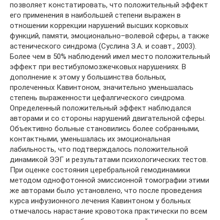
позволяет констатировать, что положительный эффект
его применения в наибольшей степени выражен в
отношении коррекции нарушений высших корковых
функций, памяти, эмоционально–волевой сферы, а также
астенического синдрома (Суслина З.А. и соавт., 2003).
Более чем в 50% наблюдений имел место положительный
эффект при вестибуломозжечковых нарушениях. В
дополнение к этому у большинства больных,
пролеченных Кавинтоном, значительно уменьшалась
степень выраженности цефалгического синдрома.
Определенный положительный эффект наблюдался
авторами и со стороны нарушений двигательной сферы.
Объективно больные становились более собранными,
контактными, уменьшалась их эмоциональная
лабильность, что подтверждалось положительной
динамикой ЭЭГ и результатами психологических тестов.
При оценке состояния церебральной гемодинамики
методом однофотонной эмиссионной томографии этими
же авторами было установлено, что после проведения
курса инфузионного лечения Кавинтоном у больных
отмечалось нарастание кровотока практически по всем